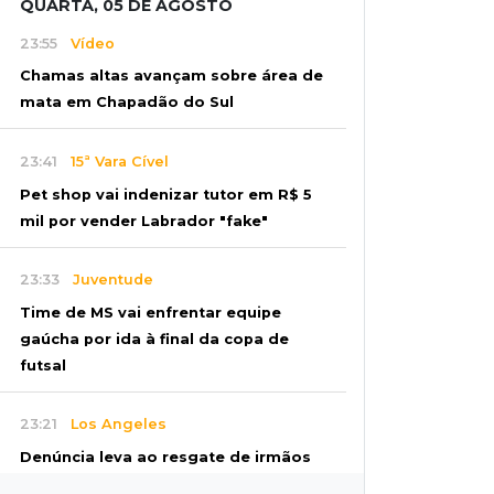
QUARTA, 05 DE AGOSTO
23:55
Vídeo
Chamas altas avançam sobre área de
mata em Chapadão do Sul
23:41
15ª Vara Cível
Pet shop vai indenizar tutor em R$ 5
mil por vender Labrador "fake"
23:33
Juventude
Time de MS vai enfrentar equipe
gaúcha por ida à final da copa de
futsal
23:21
Los Angeles
Denúncia leva ao resgate de irmãos
deixados sozinhos em casa trancada