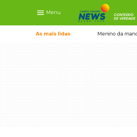
menu
Menu
 falso e prende pai e filho
As mais
lidas
Menino da mandi