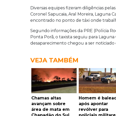
Diversas equipes fizeram diligências pelas
Coronel Sapucaia, Aral Moreira, Laguna Ca
encontrado no ponto de táxi onde trabal
Segundo informações da PRE (Polícia Rodo
Ponta Porã, o taxista seguiu para Laguna 
desaparecimento chegou a ser noticiado e
VEJA TAMBÉM
Chamas altas
Homem é balea
avançam sobre
após apontar
área de mata em
revólver para
Chapadão do Sul
policiais militare