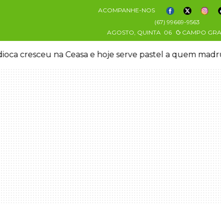
ACOMPANHE-NOS
(67) 99669-9563
AGOSTO, QUINTA
06
CAMPO GR
oca cresceu na Ceasa e hoje serve pastel a quem mad