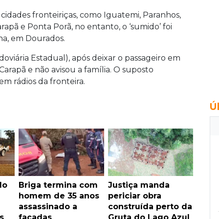
 cidades fronteiriças, como Iguatemi, Paranhos,
rapã e Ponta Porã, no entanto, o ‘sumido’ foi
ha, em Dourados.
viária Estadual), após deixar o passageiro em
Carapã e não avisou a família. O suposto
m rádios da fronteira.
Ú
do
Briga termina com
Justiça manda
homem de 35 anos
periciar obra
assassinado a
construída perto da
s
facadas
Gruta do Lago Azul