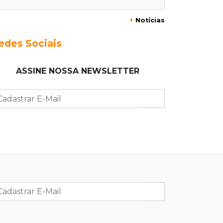
+
Notícias
23:17
Clima
Defesa Civil recomenda atenção em
edes Sociais
MS com formação de ciclone bomba
ASSINE NOSSA NEWSLETTER
23:00
Ideb
Entre escolas com nota divulgada, 3
estaduais lideram o Ensino Médio na
Capital
22:57
Chapadão do Sul
Homem é baleado após apontar
revólver para policiais militares
22:42
Resumão
Palmeiras e Vasco confirmam vagas
nas quartas da Copa do Brasil