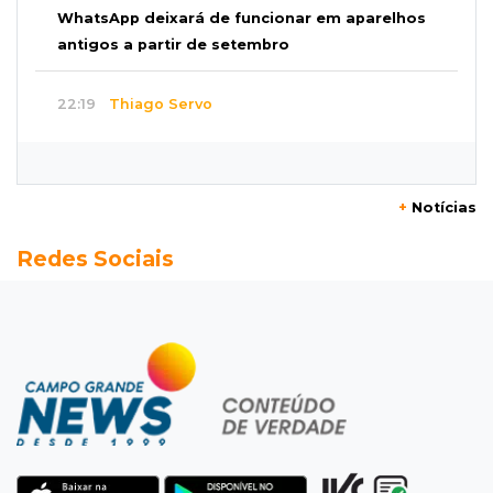
WhatsApp deixará de funcionar em aparelhos
antigos a partir de setembro
22:19
Thiago Servo
Sertanejo desiste de ação de R$ 12 milhões
por pagar pensão sem ser pai
+
Notícias
21:50
Balcão de empregos
Redes Sociais
Semana vai começar com 909 novas
oportunidades de trabalho em 114 funções
21:31
Flagrante
Motorista atinge carro parado, perde
retrovisor e foge no Jardim Antártica
21:12
Entrevista
“Sinto que ela está por perto”, diz mãe de