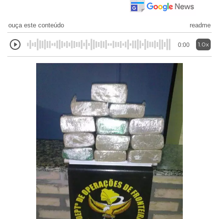
ouça este conteúdo
readme
1.0x
0:00