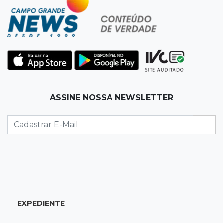
Vigia é amarrado durante roubo de carro e
dois caminhões em pátio
19:35
Bragança Paulista
Corinthians vence Bragantino por 2 a 0 e sobe
para 7º no Brasileirão
19:12
Na Vila Belmiro
ASSINE NOSSA NEWSLETTER
Athletico vence Santos por 2 a 0 e mantém 3º
lugar no Brasileirão
18:51
Oportunidades
UEMS está com seleções para professores
com salários de até R$ 10,2 mil
EXPEDIENTE
18:33
Em 2022
Homem que ajudou a sequestrar bebê matou