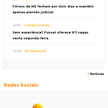
Fóruns de MS fecham por dois dias e mantêm
apenas plantão judicial
20:52
Campo Grande
Sem experiência? Funsat oferece 611 vagas
nesta segunda-feira
20:30
No Maracanã
Flamengo vence Vitória por 2 a 0 e encurta
distância para o líder
+
Notícias
20:13
Empregos
Redes Sociais
Seleções em MS têm salários de até R$ 8,2 mil;
veja oportunidades
19:50
Jardim Itatiaia