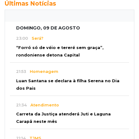
Últimas Notícias
DOMINGO, 09 DE AGOSTO
23:00
Será?
“Forró só de véio e tereré sem graça”,
rondoniense detona Capital
21:53
Homenagem
Luan Santana se declara à filha Serena no Dia
dos Pais
21:34
Atendimento
Carreta da Justiça atenderá Juti e Laguna
Carapã neste mês
21:14
TJMS