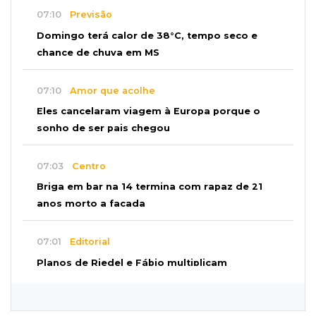
07:10
Previsão
Domingo terá calor de 38°C, tempo seco e
chance de chuva em MS
07:10
Amor que acolhe
Eles cancelaram viagem à Europa porque o
sonho de ser pais chegou
07:03
Centro
Briga em bar na 14 termina com rapaz de 21
anos morto a facada
07:01
Editorial
Planos de Riedel e Fábio multiplicam
promessas, mas deixam a conta para depois