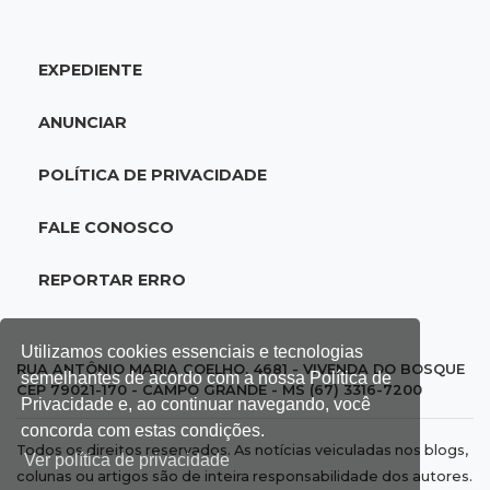
atenção ao cenário externo
EXPEDIENTE
18:41
Ideb
Ensino Médio melhora nas maiores cidades do
ANUNCIAR
Estado, mas aprendizagem recua
POLÍTICA DE PRIVACIDADE
18:24
Balanço
Boletim mostra que julho teve chuva irregular
FALE CONOSCO
e déficit em grande parte de MS
REPORTAR ERRO
18:02
Ideb
Ensino Fundamental melhora em Campo
Utilizamos cookies essenciais e tecnologias
Grande, Dourados e Corumbá
RUA ANTÔNIO MARIA COELHO, 4681 - VIVENDA DO BOSQUE
semelhantes de acordo com a nossa Política de
CEP 79021-170 - CAMPO GRANDE - MS (67) 3316-7200
Privacidade e, ao continuar navegando, você
17:51
Arsenal Oculto
concorda com estas condições.
Todos os direitos reservados. As notícias veiculadas nos blogs,
Preso em operação da PF no ano passado
Ver política de privacidade
colunas ou artigos são de inteira responsabilidade dos autores.
volta a ser alvo por comércio de armas