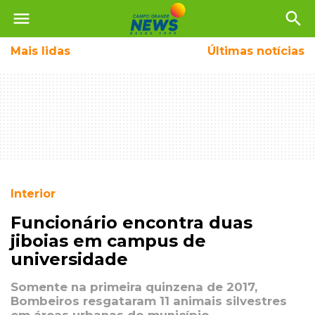
menu
search
Mais
lidas
Últimas notícias
Interior
Funcionário encontra duas
jiboias em campus de
universidade
Somente na primeira quinzena de 2017,
Bombeiros resgataram 11 animais silvestres