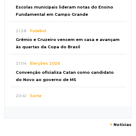
Escolas municipais lideram notas do Ensino
Fundamental em Campo Grande
21:28
Futebol
Grêmio e Cruzeiro vencem em casa e avançam
às quartas da Copa do Brasil
21:04
Eleições 2026
Convenção oficializa Catan como candidato
do Novo ao governo de MS
20:41
Sorte
Veja as dezenas de hoje na Dupla Sena,
Lotomania, Super Sete e mais
+
Notícias
20:20
Aviso inusitado