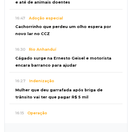
e até de animais doentes
16:47
Adoção especial
Cachorrinho que perdeu um olho espera por
novo lar no CCZ
16:30
Rio Anhanduí
Cágado surge na Ernesto Geisel e motorista
encara barranco para ajudar
16:27
Indenização
Mulher que deu garrafada após briga de
trânsito vai ter que pagar R$ 5 mil
16:15
Operação
Prefeitura firma contrato de R$ 25 milhões
para tapa-buracos na Capital