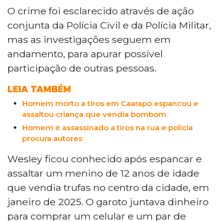
Caarapó, a 274 km de Campo Grande, suspeito
O crime foi esclarecido através de ação
de matar Wesley Gutierrez Correia, de 20 anos,
conjunta da Polícia Civil e da Polícia Militar,
a tiros na segunda-feira (1º). O jovem confessou
mas as investigações seguem em
o crime e disse ter sido ameaçado pela vítima.
andamento, para apurar possível
Wesley ficou conhecido por agredir e roubar
participação de outras pessoas.
um menino de 12 anos que vendia trufas em
janeiro de 2025, sendo condenado a 7 anos em
LEIA TAMBÉM
regime semiaberto, mas recorreu em
Homem morto a tiros em Caarapó espancou e
liberdade.
assaltou criança que vendia bombom
Homem é assassinado a tiros na rua e polícia
procura autores
Wesley ficou conhecido após espancar e
assaltar um menino de 12 anos de idade
que vendia trufas no centro da cidade, em
janeiro de 2025. O garoto juntava dinheiro
para comprar um celular e um par de