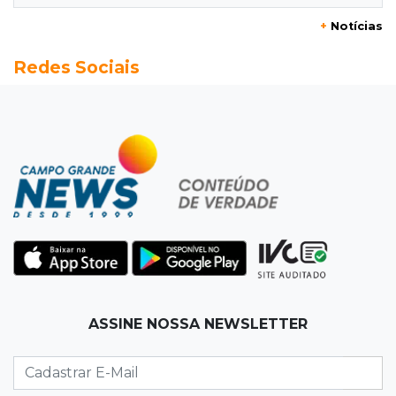
+
Notícias
16:07
Crime em maio
Redes Sociais
Assassino é preso saindo armado de padaria
no Taveirópolis
15:53
Feriadão
Justiça suspende expediente por dois dias e
só volta na próxima quarta
15:45
Vídeo
Jovem é baleado por atiradores na loja do pai
e morre a caminho do hospital
15:35
Crime no Coophavila II
ASSINE NOSSA NEWSLETTER
Acusado de matar ex da esposa a facadas
alega legítima defesa e é absolvido