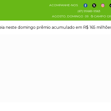
ACOMPANHE-NOS
(67) 99669-9563
AGOSTO, DOMINGO
09
CAMPO G
eia neste domingo prêmio acumulado em R$ 165 milhõe