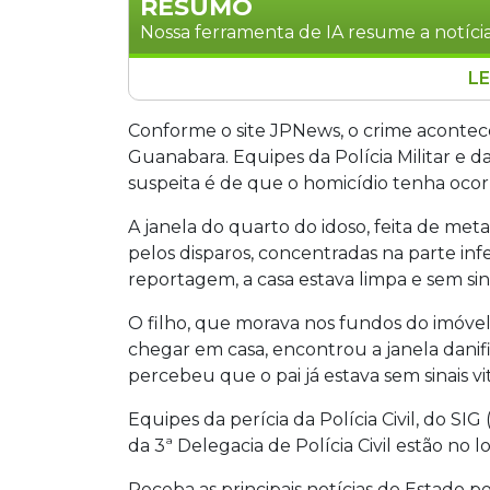
RESUMO
Nossa ferramenta de IA resume a notícia
LE
Um idoso não identificado foi assassina
Bairro Guanabara, em Três Lagoas, a 
Conforme o site JPNews, o crime acontec
desta segunda-feira (8). Cinco disparos
Guanabara. Equipes da Polícia Militar e da 
estava deitada. O filho, que mora nos 
suspeita é de que o homicídio tenha ocor
chegar em casa. Polícia Militar, Civil e
A janela do quarto do idoso, feita de me
pelos disparos, concentradas na parte in
reportagem, a casa estava limpa e sem sin
O filho, que morava nos fundos do imóvel,
chegar em casa, encontrou a janela danif
percebeu que o pai já estava sem sinais vit
Equipes da perícia da Polícia Civil, do SIG 
da 3ª Delegacia de Polícia Civil estão no l
Receba as principais notícias do Estado p