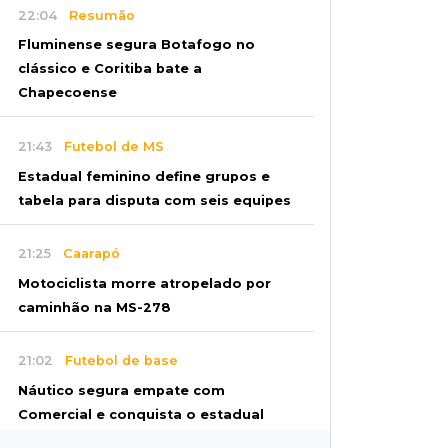
22:04
Resumão
Fluminense segura Botafogo no
clássico e Coritiba bate a
Chapecoense
21:43
Futebol de MS
Estadual feminino define grupos e
tabela para disputa com seis equipes
21:25
Caarapó
Motociclista morre atropelado por
caminhão na MS-278
21:02
Futebol de base
Náutico segura empate com
Comercial e conquista o estadual
sub-13