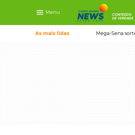
menu
Menu
As mais
lidas
Alerta Amber é acionado para localizar Ayla, bebê desaparecida em Campo Grande
Mega-Sena sort