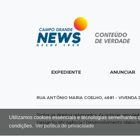
EXPEDIENTE
ANUNCIAR
RUA ANTÔNIO MARIA COELHO, 4681 - VIVENDA 
Todos os direitos reservados. As notícias veicula
Utilizamos cookies essenciais e tecnologias semelhantes 
Design by MV Agência | Desenvolvimento
Idalus I
condições.
Ver política de privacidade