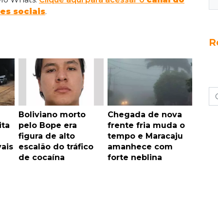
es sociais
.
R
Boliviano morto
Chegada de nova
ita
pelo Bope era
frente fria muda o
figura de alto
tempo e Maracaju
vais
escalão do tráfico
amanhece com
de cocaína
forte neblina