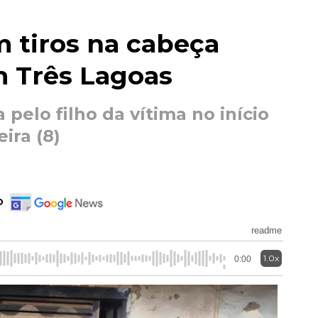
 tiros na cabeça
m Três Lagoas
a pelo filho da vítima no início
ira (8)
o
readme
1.0x
0:00