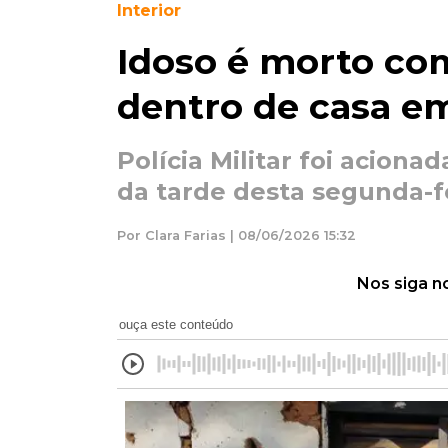
Interior
Idoso é morto com
dentro de casa e
Polícia Militar foi acionad
da tarde desta segunda-fe
Por Clara Farias | 08/06/2026 15:32
Nos siga n
ouça este conteúdo