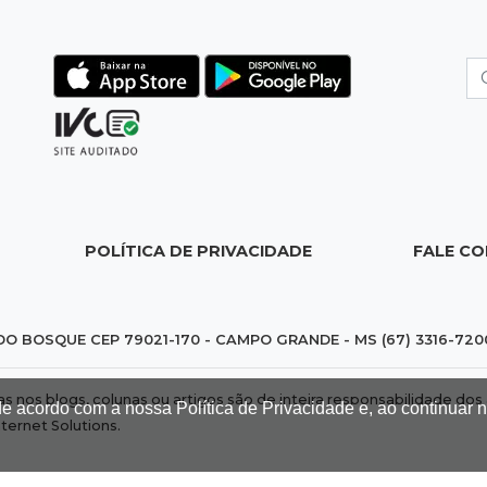
POLÍTICA DE PRIVACIDADE
FALE C
DO BOSQUE CEP 79021-170 - CAMPO GRANDE - MS (67) 3316-720
das nos blogs, colunas ou artigos são de inteira responsabilidade 
de acordo com a nossa Política de Privacidade e, ao continuar
nternet Solutions
.