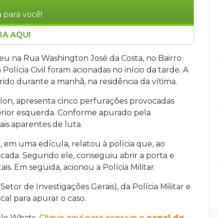
 para você!
IA AQUI
do a tiros na cabeça dentro de sua residência no
330 quilômetros de Campo Grande, na manhã
eu na Rua Washington José da Costa, no Bairro
 atravessaram a janela do quarto onde a vítima
Polícia Civil foram acionadas no início da tarde. A
fundos do imóvel, encontrou o pai sem vida ao
rido durante a manhã, na residência da vítima.
 equipes de perícia apuram o caso.
talon, apresenta cinco perfurações provocadas
ferior esquerda. Conforme apurado pela
ais aparentes de luta.
 em uma edícula, relatou à polícia que, ao
icada. Segundo ele, conseguiu abrir a porta e
ais. Em seguida, acionou a Polícia Militar.
(Setor de Investigações Gerais), da Polícia Militar e
ocal para apurar o caso.
elo Whats.
Clique aqui para acessar o
canal do