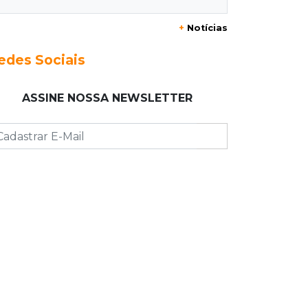
+
Notícias
20:40
Acesso ao ensino
Participantes do Encceja 2026 já
edes Sociais
podem consultar locais de prova
ASSINE NOSSA NEWSLETTER
20:29
Pedro Gomes
Jovem morre baleado e suspeita
envolve disputa entre facções rivais
20:01
Futebol feminino
Pantanal treina em Goiânia antes de
jogo que vale acesso inédito à Série
A2
19:44
Campeonato Brasileiro
Remo busca empate com Atlético-MG
e segue na zona de rebaixamento