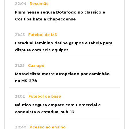
22:04
Resumão
Fluminense segura Botafogo no clássico e
Coritiba bate a Chapecoense
21:43
Futebol de MS
Estadual feminino define grupos e tabela para
disputa com seis equipes
21:25
Caarapó
Motociclista morre atropelado por caminhão
na MS-278
21:02
Futebol de base
Náutico segura empate com Comercial e
conquista o estadual sub-13
20:40
Acesso ao ensino