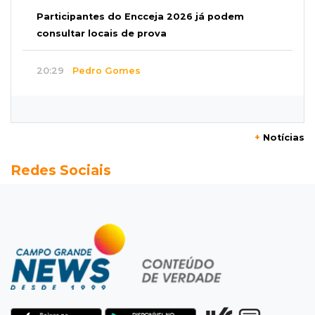
Participantes do Encceja 2026 já podem
consultar locais de prova
20:29
Pedro Gomes
Jovem morre baleado e suspeita envolve
disputa entre facções rivais
+
Notícias
20:01
Futebol feminino
Redes Sociais
Pantanal treina em Goiânia antes de jogo que
vale acesso inédito à Série A2
19:44
Campeonato Brasileiro
Remo busca empate com Atlético-MG e segue
na zona de rebaixamento
19:27
Caso Ayla