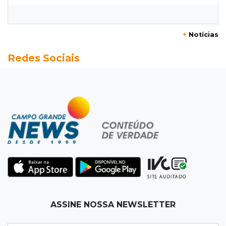
Flamengo vence Vitória por 2 a 0 e encurta
distância para o líder
+
Notícias
20:13
Empregos
Redes Sociais
Seleções em MS têm salários de até R$ 8,2 mil;
veja oportunidades
19:50
Jardim Itatiaia
Vigia é amarrado durante roubo de carro e
dois caminhões em pátio
19:35
Bragança Paulista
Corinthians vence Bragantino por 2 a 0 e sobe
para 7º no Brasileirão
19:12
Na Vila Belmiro
ASSINE NOSSA NEWSLETTER
Athletico vence Santos por 2 a 0 e mantém 3º