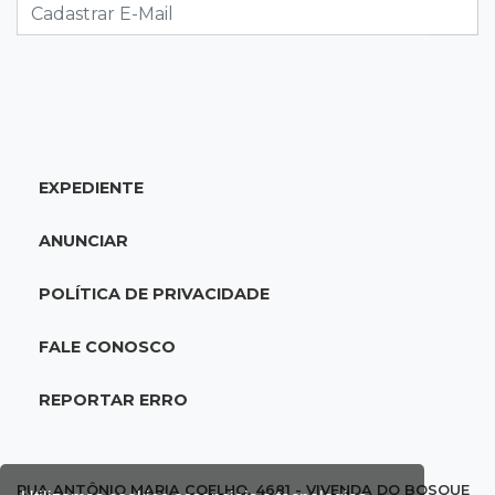
lugar no Brasileirão
18:51
Oportunidades
UEMS está com seleções para professores
com salários de até R$ 10,2 mil
EXPEDIENTE
18:33
Em 2022
Homem que ajudou a sequestrar bebê matou
ANUNCIAR
adolescente atropelada no Amazonas
POLÍTICA DE PRIVACIDADE
18:15
Nubank Parque
Palmeiras e Inter ficam no 0 a 0 pela 22ª
FALE CONOSCO
rodada do Brasileirão
REPORTAR ERRO
17:58
Gratuitas
Justiça homologa acordo para castração de
1% da população de pets na Capital
RUA ANTÔNIO MARIA COELHO, 4681 - VIVENDA DO BOSQUE