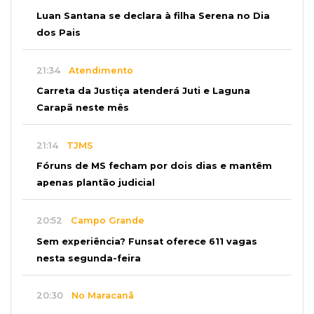
Luan Santana se declara à filha Serena no Dia
dos Pais
21:34
Atendimento
Carreta da Justiça atenderá Juti e Laguna
Carapã neste mês
21:14
TJMS
Fóruns de MS fecham por dois dias e mantêm
apenas plantão judicial
20:52
Campo Grande
Sem experiência? Funsat oferece 611 vagas
nesta segunda-feira
20:30
No Maracanã