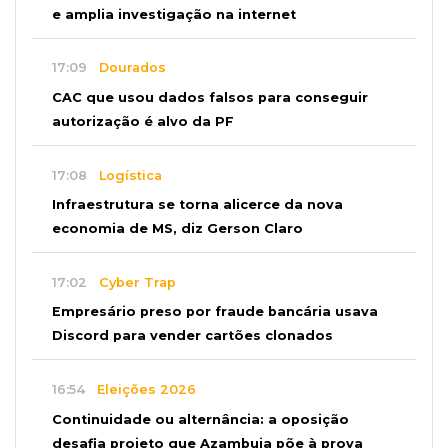
e amplia investigação na internet
17:09
Dourados
CAC que usou dados falsos para conseguir
autorização é alvo da PF
17:08
Logística
Infraestrutura se torna alicerce da nova
economia de MS, diz Gerson Claro
17:02
Cyber Trap
Empresário preso por fraude bancária usava
Discord para vender cartões clonados
16:54
Eleições 2026
Continuidade ou alternância: a oposição
desafia projeto que Azambuja põe à prova