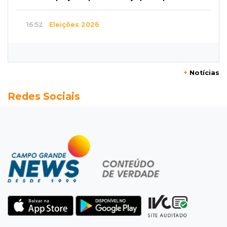
16:52
Eleições 2026
Azambuja e a engenharia de um projeto para
permanecer no poder
+
Notícias
16:50
Asfalto novinho
Redes Sociais
Com máquinas nas ruas, Vila Nogueira e
Aimoré esperam fim do poeirão e lamaçal
16:43
Alto risco
Após morte em MS, AGU vai à Justiça para a
retirada do Discord do ar
16:34
Feminicida
Polícia Civil pede ajuda para encontrar homem
que matou companheira em Rio Verde