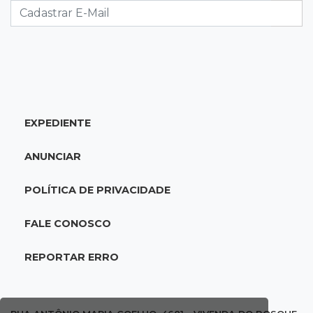
21:31
Flagrante
Motorista atinge carro parado, perde
retrovisor e foge no Jardim Antártica
21:12
Entrevista
EXPEDIENTE
“Sinto que ela está por perto”, diz mãe de
bebê desaparecida
ANUNCIAR
20:53
Futebol
POLÍTICA DE PRIVACIDADE
Ventania adia Botafogo x Fluminense pelo
Brasileirão Feminino
FALE CONOSCO
20:34
Sorte
REPORTAR ERRO
Veja as dezenas de hoje na Dupla Sena,
Lotomania, Quina e mais