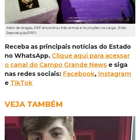
Além de drogas, PRF encontrou três armas e munições na carga. (Foto:
Reprodução/PRF)
Receba as principais notícias do Estado
no WhatsApp.
Clique aqui para acessar
o canal do Campo Grande News
e siga
nas redes sociais:
Facebook
,
Instagram
e
TikTok
VEJA TAMBÉM