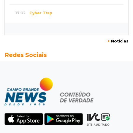
17:02
Cyber Trap
Empresário preso por fraude bancária usava
Discord para vender cartões clonados
+
Notícias
16:54
Eleições 2026
Redes Sociais
Continuidade ou alternância: a oposição
desafia projeto que Azambuja põe à prova
16:52
Eleições 2026
Azambuja e a engenharia de um projeto para
permanecer no poder
16:50
Asfalto novinho
Com máquinas nas ruas, Vila Nogueira e
Aimoré esperam fim do poeirão e lamaçal