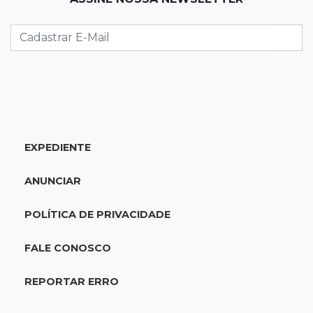
19:44
Campeonato Brasileiro
Remo busca empate com Atlético-MG e segue
na zona de rebaixamento
19:27
Caso Ayla
Defesa diz que preso suspeito de sequestro
só emprestou casa a conhecido
EXPEDIENTE
19:02
Estrela do Sul
ANUNCIAR
Caminhão tomba e trava trânsito após
acidente com F-1000 na Av. Heráclito
POLÍTICA DE PRIVACIDADE
18:46
Futsal de base
FALE CONOSCO
Rodada de estreia da Copa Pelezinho soma 35
gols em quatro jogos
REPORTAR ERRO