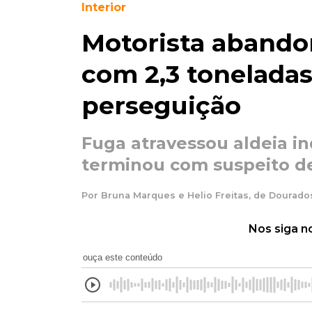
Interior
Motorista abando
com 2,3 tonelada
perseguição
Fuga atravessou aldeia i
terminou com suspeito d
Por Bruna Marques e Helio Freitas, de Dourados
Nos siga n
ouça este conteúdo