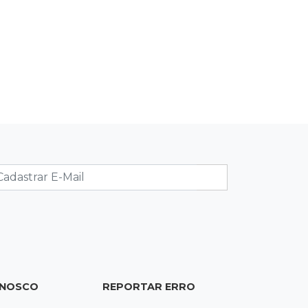
Inmet faz alerta de vendaval e
tempestade com rajadas de até 60
km/h em MS
16:25
Rede de água
Juiz obriga condomínio da Capital a
fazer ligação de água na rede pública
16:07
Mercado aquecido
Há vagas: obras da UFN3 mantêm
ciclo de contratações em Três
Lagoas
15:47
Comportamento
Odilon Wagner se encanta em visita
ONOSCO
REPORTAR ERRO
ao Bioparque Pantanal:
“deslumbrante”