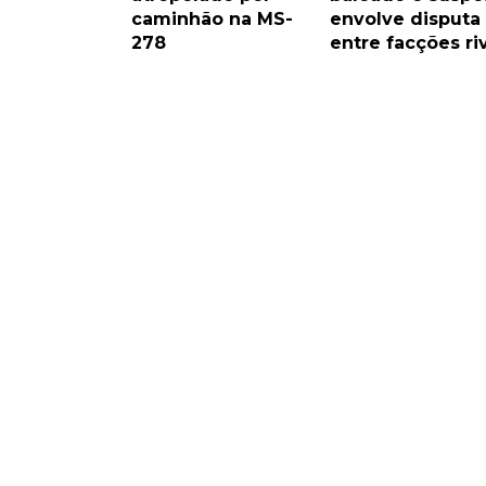
caminhão na MS-
envolve disputa
278
entre facções ri