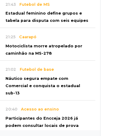
21:43
Futebol de MS
Estadual feminino define grupos e
tabela para disputa com seis equipes
21:25
Caarapó
Motociclista morre atropelado por
caminhão na MS-278
21:02
Futebol de base
Náutico segura empate com
Comercial e conquista o estadual
sub-13
20:40
Acesso ao ensino
Participantes do Encceja 2026 já
podem consultar locais de prova