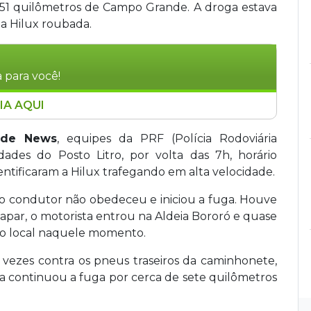
251 quilômetros de Campo Grande. A droga estava
 Hilux roubada.
 para você!
IA AQUI
te sábado (21) resultou na apreensão de 2,3
ato Grosso do Sul. A droga estava em uma
nde News
, equipes da PRF (Polícia Rodoviária
nada pelo condutor após fugir da abordagem
dades do Posto Litro, por volta das 7h, horário
a fuga, o motorista invadiu a Aldeia Bororó,
entificaram a Hilux trafegando em alta velocidade.
s. Mesmo após ter os pneus atingidos por
 o condutor não obedeceu e iniciou a fuga. Houve
por sete quilômetros antes de abandonar o
capar, o motorista entrou na Aldeia Bororó e quase
suspeito não foi localizado e o veículo, com
lo local naquele momento.
s vezes contra os pneus traseiros da caminhonete,
a continuou a fuga por cerca de sete quilômetros