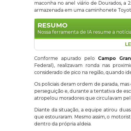
maconha no anel viário de Dourados, a 
armazenada em uma caminhonete Toyota
RESUMO
Nossa ferramenta de IA resume a notícia
LE
Uma perseguição policial na manhã des
toneladas de maconha em Dourados, M
Conforme apurado pelo
Campo Gra
Toyota Hilux roubada, que foi abando
Federal), realizavam ronda nas proximi
da Polícia Rodoviária Federal. Durante 
considerado de pico na região, quando id
colocando em risco a vida de moradore
Os policiais deram ordem de parada, mas
disparos policiais, continuou em fuga 
perseguição e, durante a tentativa de es
veículo próximo a uma área de mata. O 
atropelou moradores que circulavam pe
chassi adulterado, será periciado.
Diante da situação, a equipe atirou dua
que estouraram. Mesmo assim, o motorist
dentro da própria aldeia.