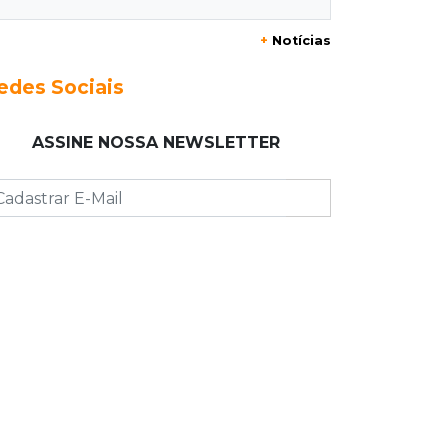
20:29
Pedro Gomes
+
Notícias
Jovem morre baleado e suspeita
envolve disputa entre facções rivais
edes Sociais
20:01
Futebol feminino
ASSINE NOSSA NEWSLETTER
Pantanal treina em Goiânia antes de
jogo que vale acesso inédito à Série
A2
19:44
Campeonato Brasileiro
Remo busca empate com Atlético-MG
e segue na zona de rebaixamento
19:27
Caso Ayla
Defesa diz que preso suspeito de
sequestro só emprestou casa a
conhecido