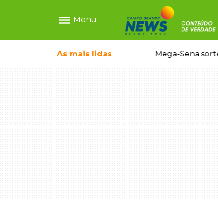
menu
Menu
As mais
lidas
Alerta Amber é acionado para localizar Ayla, bebê desaparecida em Campo Grande
Mega-Sena sort