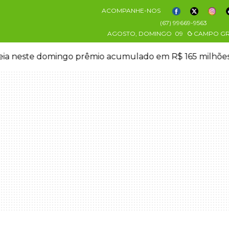
ACOMPANHE-NOS
(67) 99669-9563
AGOSTO, DOMINGO
09
CAMPO G
eia neste domingo prêmio acumulado em R$ 165 milhõe