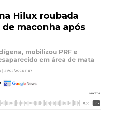
na Hilux roubada
s de maconha após
ndígena, mobilizou PRF e
esaparecido em área de mata
 | 21/02/2026 11:57
o
readme
1.0x
0:00