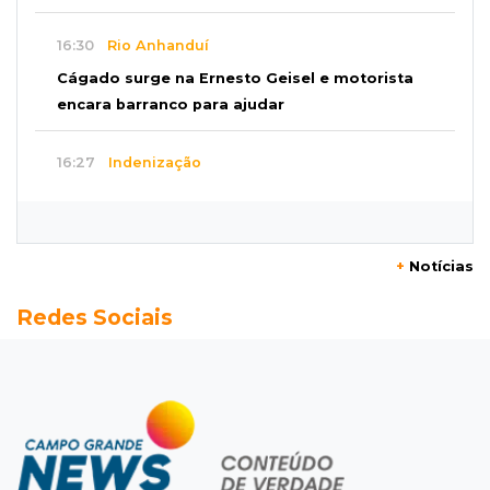
16:30
Rio Anhanduí
Cágado surge na Ernesto Geisel e motorista
encara barranco para ajudar
16:27
Indenização
Mulher que deu garrafada após briga de
trânsito vai ter que pagar R$ 5 mil
+
Notícias
16:15
Operação
Redes Sociais
Prefeitura firma contrato de R$ 25 milhões
para tapa-buracos na Capital
16:07
Crime em maio
Assassino é preso saindo armado de padaria
no Taveirópolis