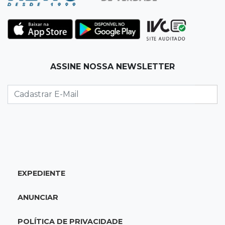
15:53
Feriadão
Justiça suspende expediente por dois dias e
só volta na próxima quarta
15:45
Vídeo
ASSINE NOSSA NEWSLETTER
Jovem é baleado por atiradores na loja do pai
e morre a caminho do hospital
15:35
Crime no Coophavila II
Acusado de matar ex da esposa a facadas
alega legítima defesa e é absolvido
EXPEDIENTE
15:28
Curso de Linguagens
UEMS abre inscrições para voluntários
ANUNCIAR
ensinarem português a estrangeiros
POLÍTICA DE PRIVACIDADE