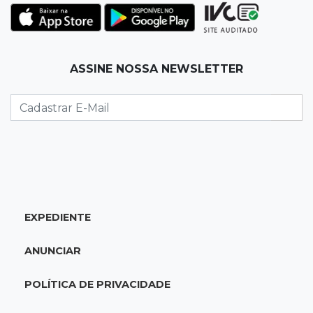
poste de energia elétrica
07:54
Ruas bloqueadas
ASSINE NOSSA NEWSLETTER
Campo Grande tem quatro interdições no
trânsito neste domingo
07:45
Dia dos Pais
Qual conselho do seu pai você não ouviu e
hoje paga um preço alto?
07:30
Disciplina e amor
EXPEDIENTE
Pais passam kung-fu de geração em geração
e agora treinam as filhas
ANUNCIAR
07:26
Tiradentes
POLÍTICA DE PRIVACIDADE
Ataque em beco deixa um morto com rosto
deformado e outro ferido