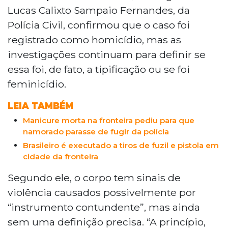
um matagal às margens do Córrego São
Lucas Calixto Sampaio Fernandes, da
João Mirim, em Ponta Porã, a 313 km de
Polícia Civil, confirmou que o caso foi
Campo Grande. O delegado Lucas Calixto
registrado como homicídio, mas as
confirmou o caso como homicídio,
investigações continuam para definir se
podendo ser feminicídio. O corpo
apresenta sinais de violência por
essa foi, de fato, a tipificação ou se foi
instrumento contundente e teria sido
feminicídio.
morto em outro local. A polícia foi
acionada por denúncia anônima.
LEIA TAMBÉM
Manicure morta na fronteira pediu para que
namorado parasse de fugir da polícia
Brasileiro é executado a tiros de fuzil e pistola em
cidade da fronteira
Segundo ele, o corpo tem sinais de
violência causados possivelmente por
“instrumento contundente”, mas ainda
sem uma definição precisa. “A princípio,