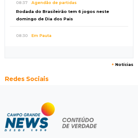
08:37
Agendão de partidas
Rodada do Brasileirão tem 6 jogos neste
domingo de Dia dos Pais
08:30
Em Pauta
O enorme peso dos genes na obesidade
08:26
O que ficou de quem partiu
+
Notícias
Com ajuda da irmã, mãe transforma sonho
Redes Sociais
que tinha com a filha em loja
08:15
Estudo
Município de MS perde 58 mil hectares e R$ 12
milhões por mês com silvicultura
08:03
Amambai
Rapaz de 23 anos morre ao bater o carro em