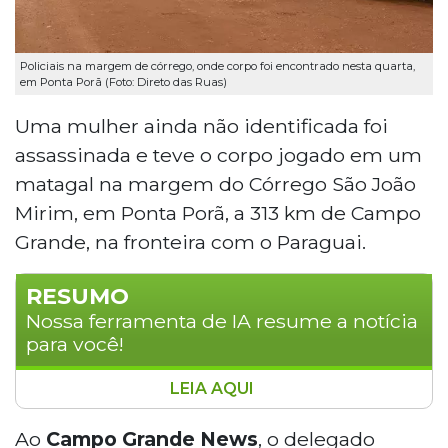
Policiais na margem de córrego, onde corpo foi encontrado nesta quarta,
em Ponta Porã (Foto: Direto das Ruas)
Uma mulher ainda não identificada foi
assassinada e teve o corpo jogado em um
matagal na margem do Córrego São João
Mirim, em Ponta Porã, a 313 km de Campo
Grande, na fronteira com o Paraguai.
RESUMO
Nossa ferramenta de IA resume a notícia
para você!
LEIA AQUI
Uma mulher não identificada foi
assassinada e teve o corpo jogado em
Ao
Campo Grande News
, o delegado