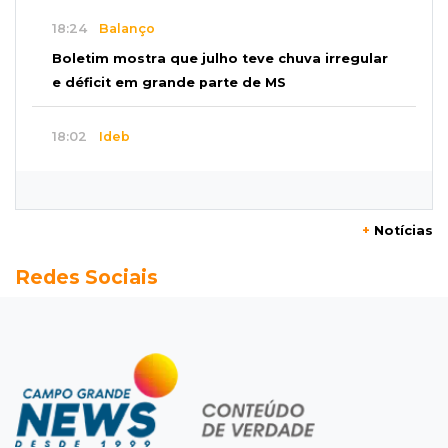
18:24
Balanço
Boletim mostra que julho teve chuva irregular
e déficit em grande parte de MS
18:02
Ideb
Ensino Fundamental melhora em Campo
Grande, Dourados e Corumbá
+
Notícias
17:51
Arsenal Oculto
Redes Sociais
Preso em operação da PF no ano passado
volta a ser alvo por comércio de armas
17:42
Bonito
Justiça manda periciar obra construída perto
da Gruta do Lago Azul