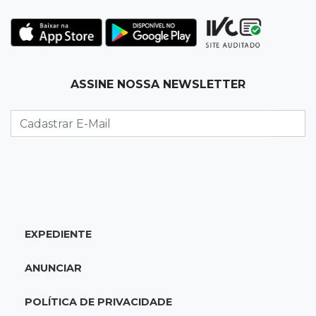
17:42
Fronteira
PRF encontra 420 kg de cocaína em fundo
falso e prende pai e filho
17:31
Ensinar Juntos
ASSINE NOSSA NEWSLETTER
A fragilização da verdade na era digital
17:21
Ideb
Qualidade da educação avança em MS e
Ensino Médio sobe de 4,0 para 4,4
17:16
Justiça
EXPEDIENTE
TJMS reativa núcleos para destravar
processos parados há mais de 900 dias
ANUNCIAR
17:05
Em Brasília
POLÍTICA DE PRIVACIDADE
MS leva delegação de 40 atletas ao