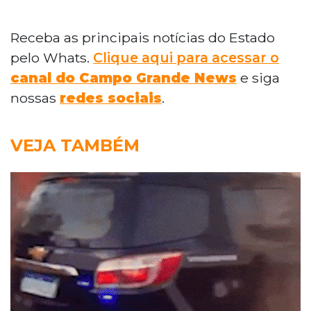
Receba as principais notícias do Estado
pelo Whats.
Clique aqui para acessar o
canal do Campo Grande News
e siga
nossas
redes sociais
.
VEJA TAMBÉM