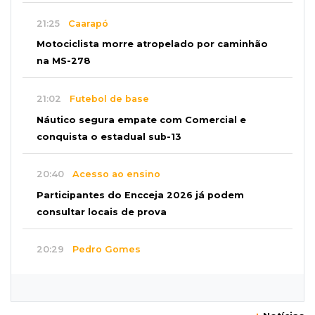
21:25
Caarapó
Motociclista morre atropelado por caminhão
na MS-278
21:02
Futebol de base
Náutico segura empate com Comercial e
conquista o estadual sub-13
20:40
Acesso ao ensino
Participantes do Encceja 2026 já podem
consultar locais de prova
20:29
Pedro Gomes
Jovem morre baleado e suspeita envolve
disputa entre facções rivais