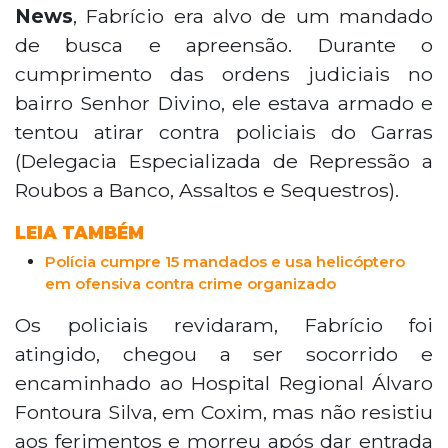
Coxim, após trocar tiros com policiais do Garras
News
, Fabrício era alvo de um mandado
ao tentar atirar contra agentes que cumpriam
de busca e apreensão. Durante o
mandado de busca e apreensão. Integrante do
cumprimento das ordens judiciais no
Comando Vermelho, ele tinha passagens por
bairro Senhor Divino, ele estava armado e
homicídio, tráfico e violência doméstica. A
operação cumpre 15 mandados contra
tentou atirar contra policiais do Garras
suspeitos ligados ao tráfico na região.
(Delegacia Especializada de Repressão a
Roubos a Banco, Assaltos e Sequestros).
LEIA TAMBÉM
Polícia cumpre 15 mandados e usa helicóptero
em ofensiva contra crime organizado
Os policiais revidaram, Fabrício foi
atingido, chegou a ser socorrido e
encaminhado ao Hospital Regional Álvaro
Fontoura Silva, em Coxim, mas não resistiu
aos ferimentos e morreu após dar entrada