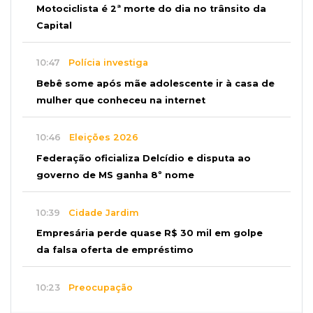
Motociclista é 2ª morte do dia no trânsito da
Capital
10:47
Polícia investiga
Bebê some após mãe adolescente ir à casa de
mulher que conheceu na internet
10:46
Eleições 2026
Federação oficializa Delcídio e disputa ao
governo de MS ganha 8º nome
10:39
Cidade Jardim
Empresária perde quase R$ 30 mil em golpe
da falsa oferta de empréstimo
10:23
Preocupação
Anvisa sobe alerta sobre testosterona sem