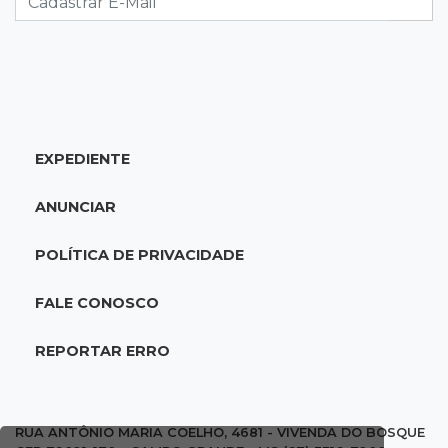
09:46
Procura-se a Mel
Gatinha arisca desapareceu há 3 dias bairro
Vilas Boas e tutora pede ajuda
EXPEDIENTE
09:33
Tráfico na fronteira
Juiz decreta preventiva de pai e filho flagrados
ANUNCIAR
com 420 quilos de cocaína
POLÍTICA DE PRIVACIDADE
09:23
Dominguinho
Artesanato de MS entra em nova etapa da
FALE CONOSCO
turnê de João Gomes
REPORTAR ERRO
09:15
Atenção
Eventos interditam ruas de Campo Grande
nesta sexta-feira
RUA ANTÔNIO MARIA COELHO, 4681 - VIVENDA DO BOSQUE