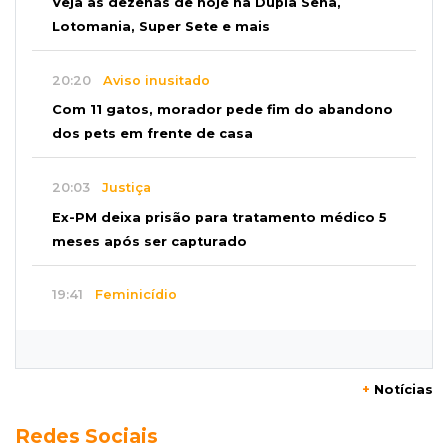
Veja as dezenas de hoje na Dupla Sena,
Lotomania, Super Sete e mais
20:20
Aviso inusitado
Com 11 gatos, morador pede fim do abandono
dos pets em frente de casa
20:03
Justiça
Ex-PM deixa prisão para tratamento médico 5
meses após ser capturado
19:41
Feminicídio
Júri condena a 25 anos homem que atropelou
esposa em frente aos filhos
+
Notícias
19:20
Selic
Redes Sociais
Banco Central reduz juros para 14% ao ano em