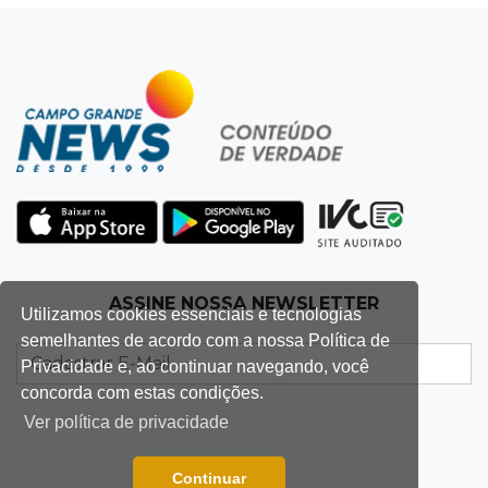
4º corte consecutivo
19:05
Pregão
Dólar comercial fecha cotado a R$ 5,12 com
atenção ao cenário externo
18:41
Ideb
Ensino Médio melhora nas maiores cidades do
Estado, mas aprendizagem recua
18:24
Balanço
ASSINE NOSSA NEWSLETTER
Utilizamos cookies essenciais e tecnologias
Boletim mostra que julho teve chuva irregular
semelhantes de acordo com a nossa Política de
e déficit em grande parte de MS
Privacidade e, ao continuar navegando, você
concorda com estas condições.
18:02
Ideb
Ver política de privacidade
Ensino Fundamental melhora em Campo
Grande, Dourados e Corumbá
Continuar