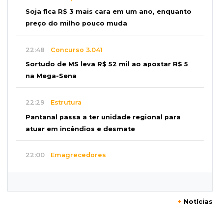
Soja fica R$ 3 mais cara em um ano, enquanto
preço do milho pouco muda
22:48
Concurso 3.041
Sortudo de MS leva R$ 52 mil ao apostar R$ 5
na Mega-Sena
22:29
Estrutura
Pantanal passa a ter unidade regional para
atuar em incêndios e desmate
22:00
Emagrecedores
MS lidera procura digital por canetas
paraguaias sem registro
+
Notícias
21:41
Nova Alvorada do Sul