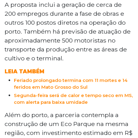
Bracell para construção de porto fluvial
A proposta inclui a geração de cerca de
na Laje da Cascalheira, com investimento
200 empregos durante a fase de obras e
acima de R$ 100 milhões. O projeto prevê
outros 100 postos diretos na operação do
200 empregos nas obras, 100 postos
porto. Também há previsão de atuação de
diretos na operação e 500 vagas no
aproximadamente 500 motoristas no
transporte. A parceria inclui ainda um Eco
Parque com R$ 3 milhões da iniciativa
transporte da produção entre as áreas de
privada, voltado ao turismo ecológico. A
cultivo e o terminal.
prefeitura não informou prazos para início
das obras.
LEIA TAMBÉM
Feriado prolongado termina com 11 mortes e 14
feridos em Mato Grosso do Sul
Segunda-feira será de calor e tempo seco em MS,
com alerta para baixa umidade
Além do porto, a parceria contempla a
construção de um Eco Parque na mesma
região, com investimento estimado em R$