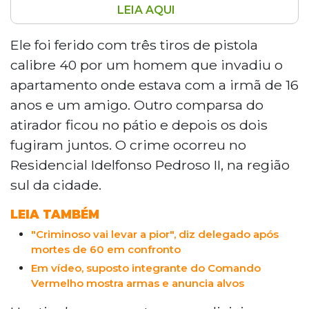
LEIA AQUI
Jovem de 19 anos foi baleado três vezes
dentro de um apartamento no
Ele foi ferido com três tiros de pistola
Residencial Idelfonso Pedroso II, em
calibre 40 por um homem que invadiu o
Dourados, na noite do último domingo.
apartamento onde estava com a irmã de 16
Segundo familiares, a vítima foi jurada de
anos e um amigo. Outro comparsa do
morte pelo Comando Vermelho após se
atirador ficou no pátio e depois os dois
aliar ao PCC. O atirador entrou no imóvel
escondendo a arma em um capacete e
fugiram juntos. O crime ocorreu no
fugiu com um comparsa. A Polícia Civil
Residencial Idelfonso Pedroso II, na região
analisa imagens de câmeras do
sul da cidade.
condomínio. A vítima está internada no
Hospital da Vida.
LEIA TAMBÉM
"Criminoso vai levar a pior", diz delegado após
mortes de 60 em confronto
Em vídeo, suposto integrante do Comando
Vermelho mostra armas e anuncia alvos