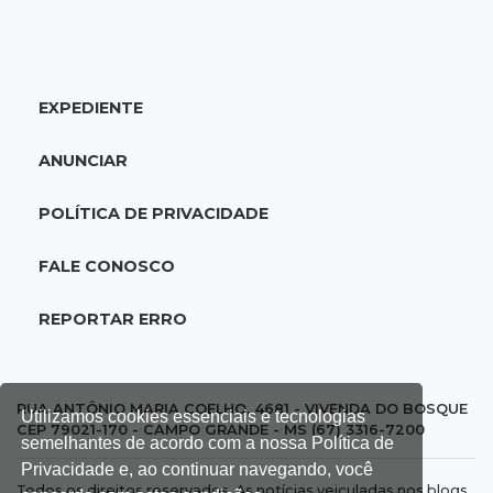
Anvisa sobe alerta sobre testosterona sem
indicação como risco ao coração
EXPEDIENTE
10:18
Comércio exterior
Superávit comercial de MS cresce 17,8% com
ANUNCIAR
alta das exportações
POLÍTICA DE PRIVACIDADE
10:13
Arte com a escrita
Concurso de Poesias anuncia vencedores e
FALE CONOSCO
premiará os melhores no dia 20
REPORTAR ERRO
10:09
Corumbá
Com canal travado e via inundada,
comunidade volta a ficar isolada no Pantanal
RUA ANTÔNIO MARIA COELHO, 4681 - VIVENDA DO BOSQUE
Utilizamos cookies essenciais e tecnologias
CEP 79021-170 - CAMPO GRANDE - MS (67) 3316-7200
semelhantes de acordo com a nossa Política de
09:53
Transborda
Privacidade e, ao continuar navegando, você
Todos os direitos reservados. As notícias veiculadas nos blogs,