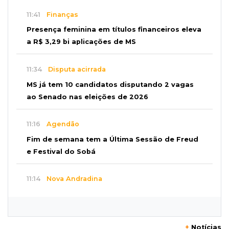
11:41
Finanças
Presença feminina em títulos financeiros eleva
a R$ 3,29 bi aplicações de MS
11:34
Disputa acirrada
MS já tem 10 candidatos disputando 2 vagas
ao Senado nas eleições de 2026
11:16
Agendão
Fim de semana tem a Última Sessão de Freud
e Festival do Sobá
11:14
Nova Andradina
Carreta com soja fica destruída após incêndio
e motorista sai ileso
+
Notícias