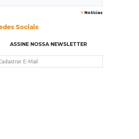
20:29
Pedro Gomes
+
Notícias
Jovem morre baleado e suspeita
envolve disputa entre facções rivais
edes Sociais
20:01
Futebol feminino
ASSINE NOSSA NEWSLETTER
Pantanal treina em Goiânia antes de
jogo que vale acesso inédito à Série
A2
19:44
Campeonato Brasileiro
Remo busca empate com Atlético-MG
e segue na zona de rebaixamento
19:27
Caso Ayla
Defesa diz que preso suspeito de
sequestro só emprestou casa a
conhecido