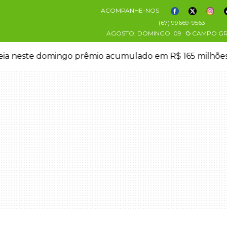
ACOMPANHE-NOS
(67) 99669-9563
AGOSTO, DOMINGO
09
CAMPO G
eia neste domingo prêmio acumulado em R$ 165 milhõe