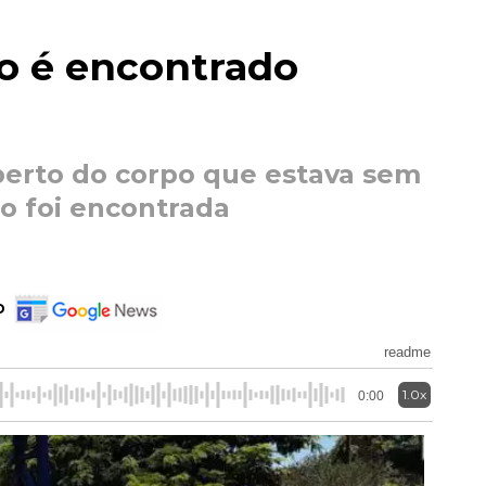
o é encontrado
erto do corpo que estava sem
o foi encontrada
o
readme
1.0x
0:00