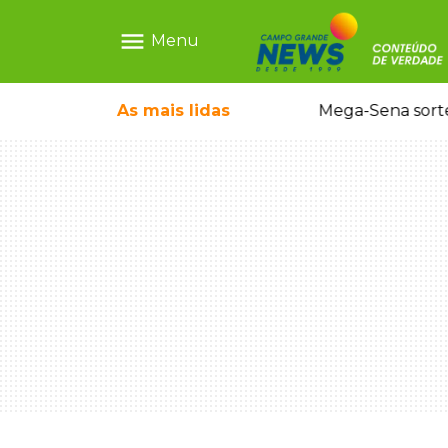
menu
Menu
As mais
lidas
Alerta Amber é acionado para localizar Ayla, bebê desaparecida em Campo Grande
Mega-Sena sort