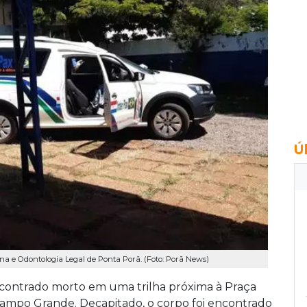
Ú
ina e Odontologia Legal de Ponta Porã. (Foto: Porã News)
ncontrado morto em uma trilha próxima à Praça
ampo Grande. Decapitado, o corpo foi encontrado