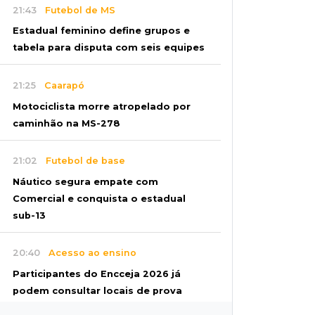
21:43
Futebol de MS
Estadual feminino define grupos e
tabela para disputa com seis equipes
21:25
Caarapó
Motociclista morre atropelado por
caminhão na MS-278
21:02
Futebol de base
Náutico segura empate com
Comercial e conquista o estadual
sub-13
20:40
Acesso ao ensino
Participantes do Encceja 2026 já
podem consultar locais de prova