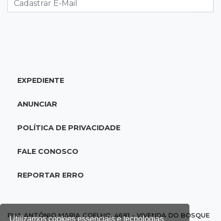
acidente com F-1000 na Av. Heráclito
18:46
Futsal de base
Rodada de estreia da Copa Pelezinho soma 35
gols em quatro jogos
EXPEDIENTE
18:28
Concurso 3.042
Mega-Sena sorteia neste domingo prêmio
ANUNCIAR
acumulado em R$ 165 milhões
POLÍTICA DE PRIVACIDADE
18:05
Energia renovável
Produção de biodiesel cresce 32% em MS e
FALE CONOSCO
supera 31 milhões de litros
REPORTAR ERRO
17:44
100º caso
Suspeito de roubo morre ao reagir à
abordagem policial no Noroeste
RUA ANTÔNIO MARIA COELHO, 4681 - VIVENDA DO BOSQUE
Utilizamos cookies essenciais e tecnologias