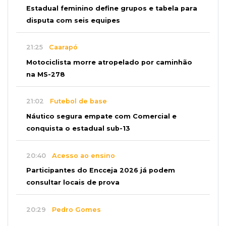
Estadual feminino define grupos e tabela para
disputa com seis equipes
21:25
Caarapó
Motociclista morre atropelado por caminhão
na MS-278
21:02
Futebol de base
Náutico segura empate com Comercial e
conquista o estadual sub-13
20:40
Acesso ao ensino
Participantes do Encceja 2026 já podem
consultar locais de prova
20:29
Pedro Gomes
Jovem morre baleado e suspeita envolve