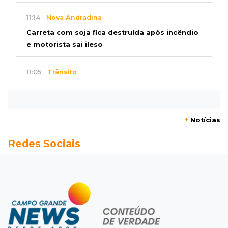
11:14
Nova Andradina
Carreta com soja fica destruída após incêndio
e motorista sai ileso
11:05
Trânsito
Motociclista é 2ª morte do dia no trânsito da
Capital
+
Notícias
10:47
Polícia investiga
Redes Sociais
Bebê some após mãe adolescente ir à casa de
mulher que conheceu na internet
10:46
Eleições 2026
Federação oficializa Delcídio e disputa ao
governo de MS ganha 8º nome