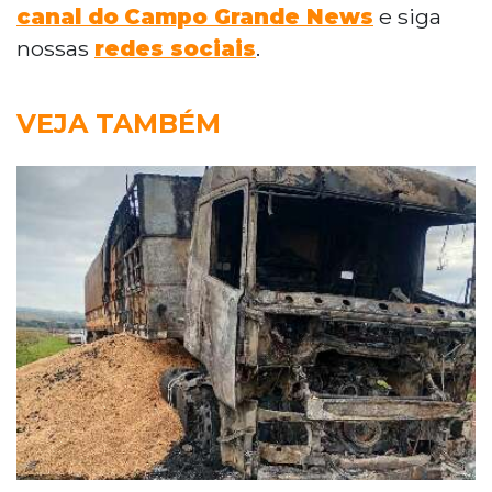
canal do
Campo Grande News
e siga
nossas
redes sociais
.
VEJA TAMBÉM