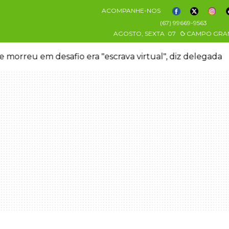
ACOMPANHE-NOS
(67) 99669-9563
AGOSTO, SEXTA
07
CAMPO GRA
 morreu em desafio era "escrava virtual", diz delegada