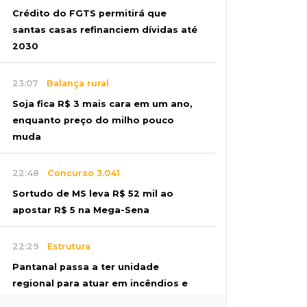
Crédito do FGTS permitirá que
santas casas refinanciem dívidas até
2030
23:07
Balança rural
Soja fica R$ 3 mais cara em um ano,
enquanto preço do milho pouco
muda
22:48
Concurso 3.041
Sortudo de MS leva R$ 52 mil ao
apostar R$ 5 na Mega-Sena
22:29
Estrutura
Pantanal passa a ter unidade
regional para atuar em incêndios e
desmate