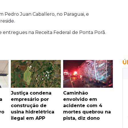
m Pedro Juan Caballero, no Paraguai, e
reside.
e entregues na Receita Federal de Ponta Porã.
Ú
Justiça condena
Caminhão
a
empresário por
envolvido em
construção de
acidente com 4
vo
usina hidrelétrica
mortes quebrou na
ilegal em APP
pista, diz dono