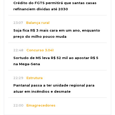
Crédito do FGTS permitirá que santas casas
refinanciem dívidas até 2030
23:07
Balança rural
Soja fica R$ 3 mais cara em um ano, enquanto
preço do milho pouco muda
22:48
Concurso 3.041
Sortudo de MS leva R$ 52 mil ao apostar R$ 5
na Mega-Sena
22:29
Estrutura
Pantanal passa a ter unidade regional para
atuar em incêndios e desmate
22:00
Emagrecedores
MS lidera procura digital por canetas