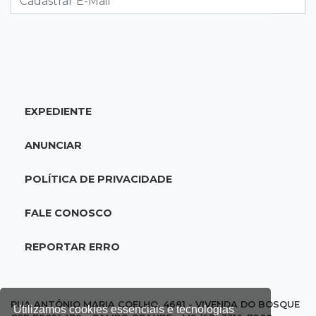
20:25
Sorte
Veja as dezenas de hoje na Mega-Sena, Quina,
Timemania e mais
EXPEDIENTE
20:06
Balcão de empregos
Semana termina com 913 vagas de trabalho
ANUNCIAR
abertas em 114 funções
POLÍTICA DE PRIVACIDADE
19:47
Festival do Sobá
Em visita à Feira Central, Riedel volta a
FALE CONOSCO
prometer apoio para revitalização
REPORTAR ERRO
19:28
Contravenção penal
STF suspende julgamento que pode definir
futuro do jogo do bicho no País
RUA ANTÔNIO MARIA COELHO, 4681 - VIVENDA DO BOSQUE
Utilizamos cookies essenciais e tecnologias