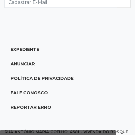
08:15
Estudo
Município de MS perde 58 mil hectares e R$ 12
milhões por mês com silvicultura
08:03
Amambai
EXPEDIENTE
Rapaz de 23 anos morre ao bater o carro em
poste de energia elétrica
ANUNCIAR
07:54
Ruas bloqueadas
POLÍTICA DE PRIVACIDADE
Campo Grande tem quatro interdições no
trânsito neste domingo
FALE CONOSCO
07:45
Dia dos Pais
REPORTAR ERRO
Qual conselho do seu pai você não ouviu e
hoje paga um preço alto?
RUA ANTÔNIO MARIA COELHO, 4681 - VIVENDA DO BOSQUE