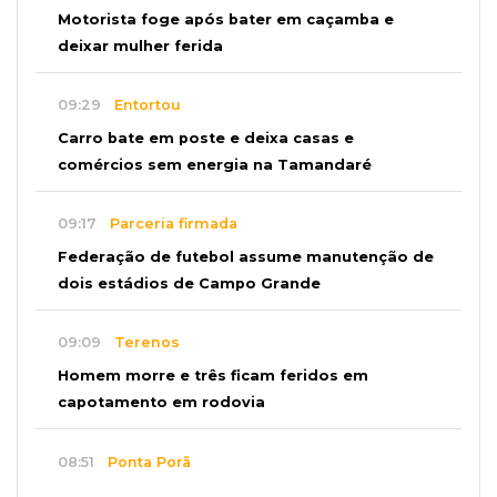
Motorista foge após bater em caçamba e
deixar mulher ferida
09:29
Entortou
Carro bate em poste e deixa casas e
comércios sem energia na Tamandaré
09:17
Parceria firmada
Federação de futebol assume manutenção de
dois estádios de Campo Grande
09:09
Terenos
Homem morre e três ficam feridos em
capotamento em rodovia
08:51
Ponta Porã
Discussão termina com homem morto a socos