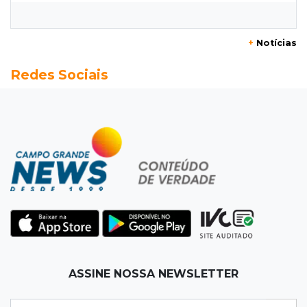
por ex-companheiro de amiga
+
Notícias
08:45
De madrugada
Redes Sociais
Após briga, casa pega fogo duas vezes em
condomínio do Nova Lima
08:37
Agendão de partidas
Rodada do Brasileirão tem 6 jogos neste
domingo de Dia dos Pais
08:30
Em Pauta
O enorme peso dos genes na obesidade
08:26
O que ficou de quem partiu
ASSINE NOSSA NEWSLETTER
Com ajuda da irmã, mãe transforma sonho
que tinha com a filha em loja