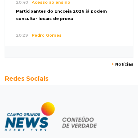
20:40
Acesso ao ensino
Participantes do Encceja 2026 já podem
consultar locais de prova
20:29
Pedro Gomes
Jovem morre baleado e suspeita envolve
disputa entre facções rivais
+
Notícias
20:01
Futebol feminino
Redes Sociais
Pantanal treina em Goiânia antes de jogo que
vale acesso inédito à Série A2
19:44
Campeonato Brasileiro
Remo busca empate com Atlético-MG e segue
na zona de rebaixamento
19:27
Caso Ayla