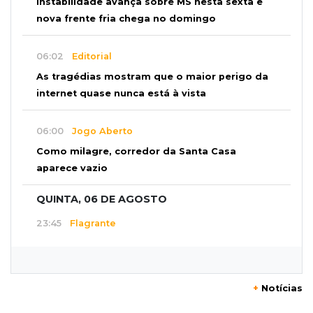
Instabilidade avança sobre MS nesta sexta e
nova frente fria chega no domingo
06:02
Editorial
As tragédias mostram que o maior perigo da
internet quase nunca está à vista
06:00
Jogo Aberto
Como milagre, corredor da Santa Casa
aparece vazio
QUINTA, 06 DE AGOSTO
23:45
Flagrante
Ladrão invade casa e sai com televisão nos
braços na Vila Ipiranga
+
Notícias
23:26
Sancionado