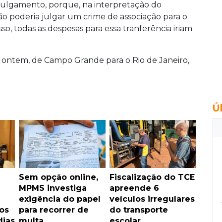
 julgamento, porque, na interpretação do
não poderia julgar um crime de associação para o
isso, todas as despesas para essa tranferência iriam
a ontem, de Campo Grande para o Rio de Janeiro,
Ú
Sem opção online,
Fiscalização do TCE
MPMS investiga
apreende 6
exigência do papel
veículos irregulares
os
para recorrer de
do transporte
dias
multa
escolar