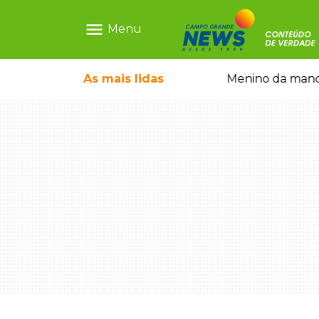
menu
Menu
ãe que não reconhece o filho queimado
As mais
lidas
Menino da mandi