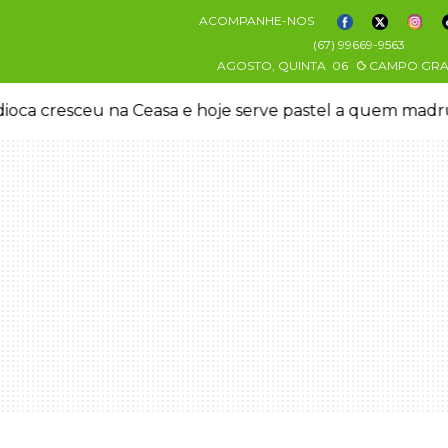
ACOMPANHE-NOS
(67) 99669-9563
AGOSTO, QUINTA
06
CAMPO GR
oca cresceu na Ceasa e hoje serve pastel a quem mad