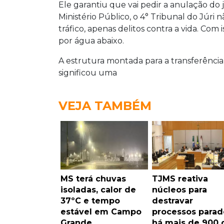
Ele garantiu que vai pedir a anulação do
Ministério Público, o 4° Tribunal do Júri 
tráfico, apenas delitos contra a vida. Com 
por água abaixo.
A estrutura montada para a transferênci
significou uma
VEJA TAMBÉM
MS terá chuvas
TJMS reativa
isoladas, calor de
núcleos para
37ºC e tempo
destravar
estável em Campo
processos parad
Grande
há mais de 900 