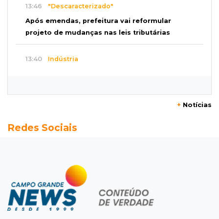
13:46
"Descaracterizado"
Após emendas, prefeitura vai reformular
projeto de mudanças nas leis tributárias
13:40
Indústria
Mineração ganha força, gera mais empregos e
impulsiona exportações de MS
+
Notícias
13:34
Rio Verde do MT
Redes Sociais
Um dia após matar companheira, homem se
entrega e acaba preso por feminicídio
13:25
Nova Ala
Hospital de Câncer inaugura 20 leitos de UTI e
amplia capacidade para pacientes
13:17
Depoimento contraditório