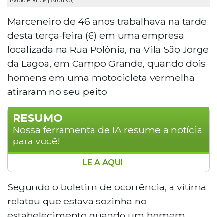
Paulo Francis | Arquivo)
Marceneiro de 46 anos trabalhava na tarde
desta terça-feira (6) em uma empresa
localizada na Rua Polônia, na Vila São Jorge
da Lagoa, em Campo Grande, quando dois
homens em uma motocicleta vermelha
atiraram no seu peito.
RESUMO
Nossa ferramenta de IA resume a notícia
para você!
LEIA AQUI
Um marceneiro de 46 anos foi baleado
no peito enquanto trabalhava em uma
Segundo o boletim de ocorrência, a vítima
empresa na Rua Polônia, Vila São Jorge
relatou que estava sozinha no
da Lagoa, em Campo Grande. O ataque
estabelecimento quando um homem