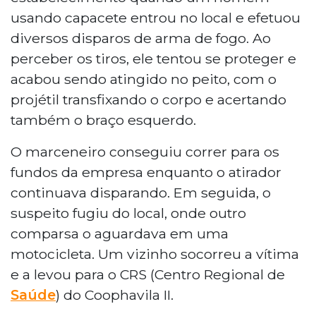
ocorreu na tarde de terça-feira (6),
usando capacete entrou no local e efetuou
quando um homem encapacetado
diversos disparos de arma de fogo. Ao
entrou no estabelecimento e efetuou
diversos disparos. A vítima, que foi
perceber os tiros, ele tentou se proteger e
atingida no peito e no braço esquerdo, foi
acabou sendo atingido no peito, com o
socorrida e encaminhada à Santa Casa.
projétil transfixando o corpo e acertando
Em depoimento, o marceneiro sugeriu
também o braço esquerdo.
que os tiros podem ter sido direcionados
ao proprietário da empresa ou seu irmão,
O marceneiro conseguiu correr para os
com quem tem semelhança física. O caso
fundos da empresa enquanto o atirador
é investigado pela Polícia Civil como
tentativa de homicídio.
continuava disparando. Em seguida, o
suspeito fugiu do local, onde outro
comparsa o aguardava em uma
motocicleta. Um vizinho socorreu a vítima
e a levou para o CRS (Centro Regional de
Saúde
) do Coophavila II.