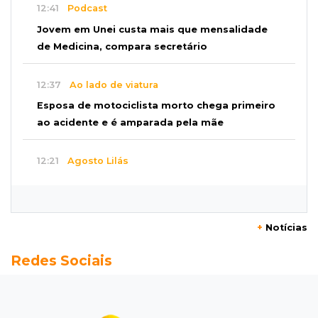
12:41
Podcast
Jovem em Unei custa mais que mensalidade
de Medicina, compara secretário
12:37
Ao lado de viatura
Esposa de motociclista morto chega primeiro
ao acidente e é amparada pela mãe
12:21
Agosto Lilás
Adriane relata violência política e reforça
combate à violência contra mulheres
+
Notícias
12:13
Velório
Redes Sociais
Amigos se despedem de Scalise e recordam
criatividade sem limites
12:03
"Os 100 do PCC"