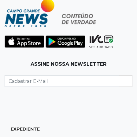
Trajetória de membros do PCC revela
presença em metade dos presídios de MS
11:54
Trânsito
Motorista bêbado e sem CNH é preso por
homicídio
11:41
Finanças
ASSINE NOSSA NEWSLETTER
Presença feminina em títulos financeiros eleva
a R$ 3,29 bi aplicações de MS
11:34
Disputa acirrada
MS já tem 10 candidatos disputando 2 vagas
ao Senado nas eleições de 2026
EXPEDIENTE
11:16
Agendão