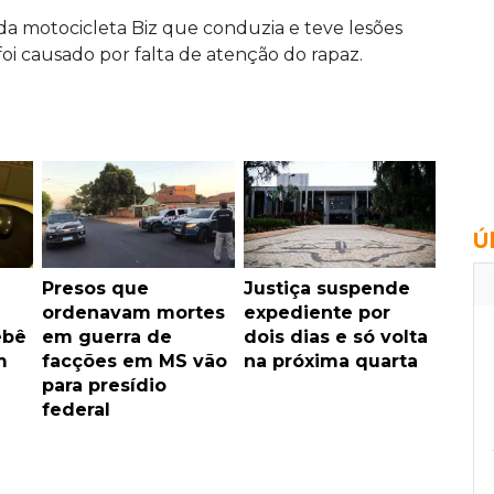
da motocicleta Biz que conduzia e teve lesões
oi causado por falta de atenção do rapaz.
Ú
Presos que
Justiça suspende
ordenavam mortes
expediente por
ebê
em guerra de
dois dias e só volta
m
facções em MS vão
na próxima quarta
para presídio
federal