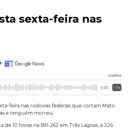
sta sexta-feira nas
o
readme
1.0x
0:00
xta-feira nas rodovias federais que cortam Mato
idas e ninguém morreu.
ta de 10 horas na BR-262
em Três Lagoas, a
326