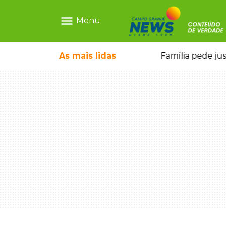
menu
Menu
o pela FAB morrem em confronto
As mais
lidas
Família pede ju