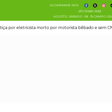
ACOMPANHE-NOS
(67) 99669-9563
AGOSTO, SÁBADO
08
CAMPO GR
stiça por eletricista morto por motorista bêbado e sem 