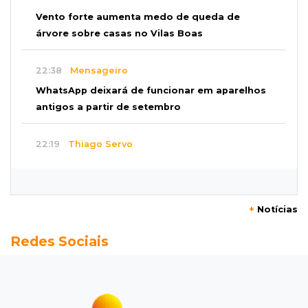
Vento forte aumenta medo de queda de
árvore sobre casas no Vilas Boas
22:38
Mensageiro
WhatsApp deixará de funcionar em aparelhos
antigos a partir de setembro
22:19
Thiago Servo
Sertanejo desiste de ação de R$ 12 milhões
por pagar pensão sem ser pai
+
Notícias
21:50
Balcão de empregos
Redes Sociais
Semana vai começar com 909 novas
oportunidades de trabalho em 114 funções
21:31
Flagrante