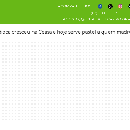
ACOMPANHE-NOS
(67) 99669-9563
AGOSTO, QUINTA
06
CAMPO GR
oca cresceu na Ceasa e hoje serve pastel a quem mad