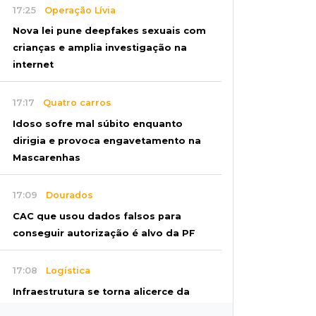
17:25
Operação Lívia
Nova lei pune deepfakes sexuais com
crianças e amplia investigação na
internet
17:17
Quatro carros
Idoso sofre mal súbito enquanto
dirigia e provoca engavetamento na
Mascarenhas
17:09
Dourados
CAC que usou dados falsos para
conseguir autorização é alvo da PF
17:08
Logística
Infraestrutura se torna alicerce da
nova economia de MS, diz Gerson