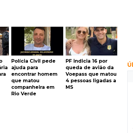
o
Polícia Civil pede
PF indicia 16 por
Ú
ria
ajuda para
queda de avião da
ara
encontrar homem
Voepass que matou
que matou
4 pessoas ligadas a
companheira em
MS
Rio Verde