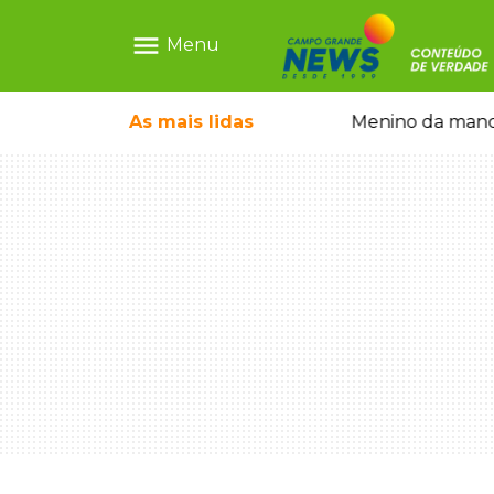
menu
Menu
ecem mercado ilegal de emagrecedores
As mais
lidas
Menino da mandi