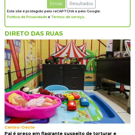
Enviar
Resultados
Este site é protegido pelo reCAPTCHA e pelo Google.
14:15
Falta de acessibilidade
Política de Privacidade
e
Termos de serviço
.
Calçada segue quebrada há mais de 2
semanas e dificulta passagem de cadeirantes
DIRETO DAS RUAS
14:09
Agilidade
SUS muda regra para compra de remédios
contra câncer e cria negociação nacional
13:55
Eleições 2026
Conheça os nove candidatos ao Senado por
Mato Grosso do Sul nas eleições de 2026
13:47
1º semestre
MS abre 1.437 empresas em julho e ultrapassa
10 mil novos negócios no ano
Centro-Oeste
Pai é preso em flagrante suspeito de torturar e