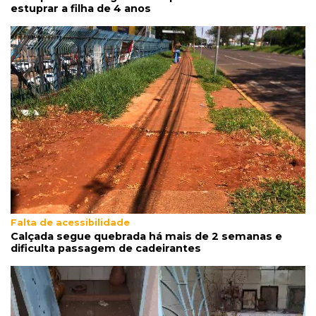
estuprar a filha de 4 anos
13:38
Centro-Oeste
Pai é preso em flagrante suspeito de torturar
e estuprar a filha de 4 anos
13:35
Na Gury Marques
Viatura do Gaeco se envolve em acidente
após buscas em operação
13:29
Proteína animal
Indústria frigorífica dobra empregos e
multiplica por 12 receita das exportações
Falta de acessibilidade
Calçada segue quebrada há mais de 2 semanas e
dificulta passagem de cadeirantes