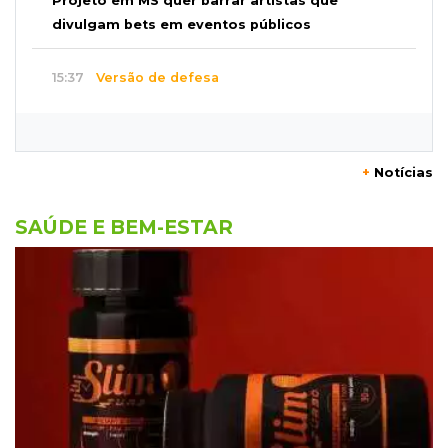
Projeto em MS quer barrar artistas que
divulgam bets em eventos públicos
15:37
Versão de defesa
Caminhão envolvido em acidente com 4
mortes quebrou na pista
+
Notícias
15:27
Pagará indenização
Homem que atacou ex com motosserra na
SAÚDE E BEM-ESTAR
frente da filha é condenado
15:24
Veículos
Rodamos 1.000 km com o Basalt; veja onde
ele mais surpreendeu
15:14
Luto na arquitetura
Morre aos 58 anos Luis Pedro Scalise,