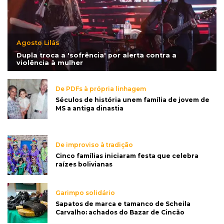
Agosto Lilás
Dupla troca a 'sofrência' por alerta contra a
violência à mulher
De PDFs à própria linhagem
Séculos de história unem família de jovem de
MS a antiga dinastia
De improviso à tradição
Cinco famílias iniciaram festa que celebra
raízes bolivianas
Garimpo solidário
Sapatos de marca e tamanco de Scheila
Carvalho: achados do Bazar de Cincão