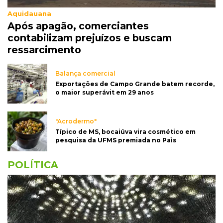
Aquidauana
Após apagão, comerciantes
contabilizam prejuízos e buscam
ressarcimento
Balança comercial
Exportações de Campo Grande batem recorde,
o maior superávit em 29 anos
"Acrodermo"
Típico de MS, bocaiúva vira cosmético em
pesquisa da UFMS premiada no Paìs
POLÍTICA