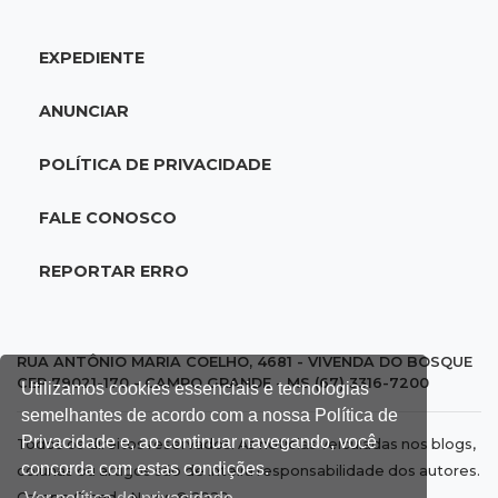
EXPEDIENTE
ANUNCIAR
POLÍTICA DE PRIVACIDADE
FALE CONOSCO
REPORTAR ERRO
RUA ANTÔNIO MARIA COELHO, 4681 - VIVENDA DO BOSQUE
CEP 79021-170 - CAMPO GRANDE - MS (67) 3316-7200
Utilizamos cookies essenciais e tecnologias
semelhantes de acordo com a nossa Política de
Privacidade e, ao continuar navegando, você
Todos os direitos reservados. As notícias veiculadas nos blogs,
concorda com estas condições.
colunas ou artigos são de inteira responsabilidade dos autores.
Campo Grande News © 2020.