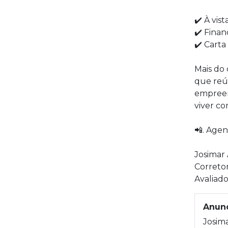
✔️ À vist
✔️ Fina
✔️ Cart
Mais do
que reú
empreen
viver co
📲. Agen
Josimar 
Correto
Avaliado
Anunc
Josim