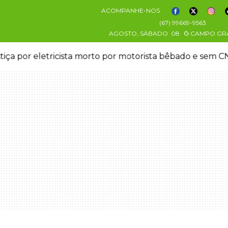
ACOMPANHE-NOS
(67) 99669-9563
AGOSTO, SÁBADO
08
CAMPO GR
stiça por eletricista morto por motorista bêbado e sem 