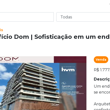
is
fício Dom | Sofisticação em um end
Venda
R$ 1.777
Descri
Um ende
se enco
Arquite
confort