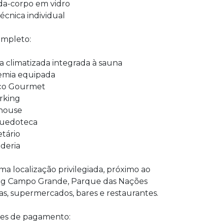
da-corpo em vidro
técnica individual
ompleto:
na climatizada integrada à sauna
demia equipada
aço Gourmet
rking
bhouse
quedoteca
etário
deria
a localização privilegiada, próximo ao
g Campo Grande, Parque das Nações
s, supermercados, bares e restaurantes.
es de pagamento: