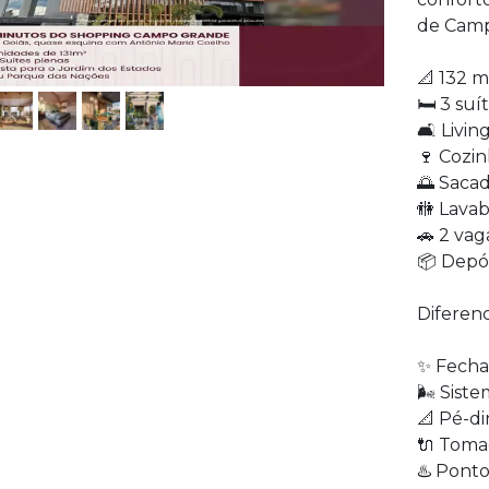
de Camp
📐 132 m
🛏️ 3 suí
🛋️ Livi
🍷 Cozin
🌅 Saca
🚻 Lava
🚗 2 va
📦 Depós
Diferenci
✨ Fecha
🌬️ Sist
📐 Pé-di
🔌 Toma
♨️ Pont