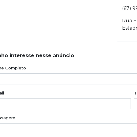
(67) 9
Rua E
Estad
ho interesse nesse anúncio
e Completo
il
T
nsagem