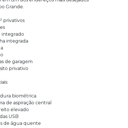
o Grande.
² privativos
tes
ng integrado
ha integrada
da
bo
gas de garagem
ito privativo
ais:
dura biométrica
ema de aspiração central
reito elevado
das USB
os de água quente