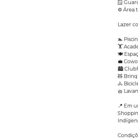
🪟 Guar
⚙️ Área 
Lazer c
🏊 Pisci
🏋️ Aca
🍽️ Esp
💼 Cowo
🏙️ Clu
🧸 Brin
🚴 Bicicl
🧺 Lavan
📍 Em um
Shoppin
Indígena
Condiçõ