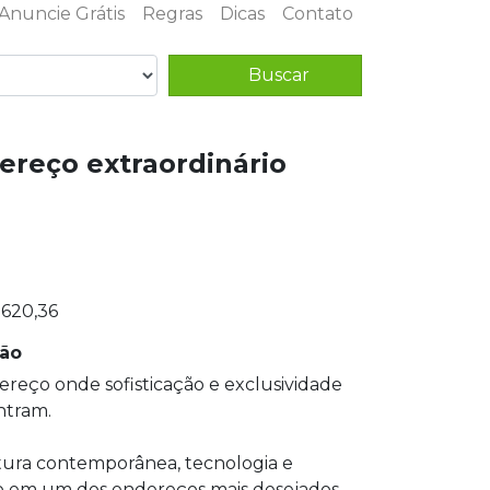
Anuncie Grátis
Regras
Dicas
Contato
Buscar
ereço extraordinário
.620,36
ção
reço onde sofisticação e exclusividade
ntram.
tura contemporânea, tecnologia e
o em um dos endereços mais desejados