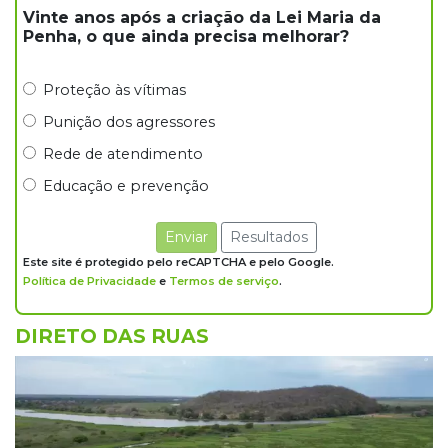
Vinte anos após a criação da Lei Maria da
20:15
Pedro Juan Caballero
Penha, o que ainda precisa melhorar?
Fiscalização apreende remédios de farmácia
ligada a laboratório ilegal
Proteção às vítimas
Punição dos agressores
19:56
São Gabriel do Oeste
Rede de atendimento
Suspeitos de ocupar avião interceptado pela
Educação e prevenção
FAB morrem em confronto
Enviar
Resultados
19:37
Cotação
Este site é protegido pelo reCAPTCHA e pelo Google.
Dólar comercial cai 0,46% e encerra semana
Política de Privacidade
e
Termos de serviço
.
cotado a R$ 5,08
DIRETO DAS RUAS
19:18
95º caso
Foragido que se passava por pastor morre
após reagir à abordagem policial