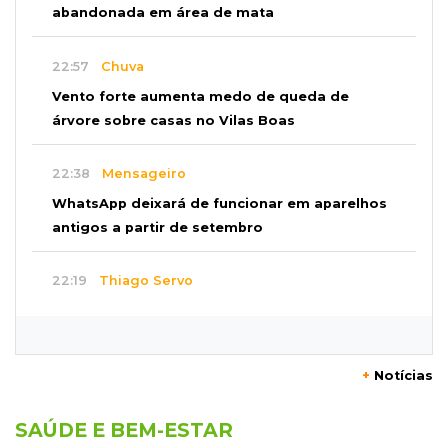
abandonada em área de mata
22:57
Chuva
Vento forte aumenta medo de queda de
árvore sobre casas no Vilas Boas
22:38
Mensageiro
WhatsApp deixará de funcionar em aparelhos
antigos a partir de setembro
22:19
Thiago Servo
Sertanejo desiste de ação de R$ 12 milhões
por pagar pensão sem ser pai
+
Notícias
21:50
Balcão de empregos
Semana vai começar com 909 novas
SAÚDE E BEM-ESTAR
oportunidades de trabalho em 114 funções