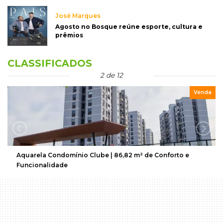
José Marques
Agosto no Bosque reúne esporte, cultura e
prêmios
CLASSIFICADOS
3 de 12
Venda
Terreno no Jd. Itamaracá próximo a futura via acesso às
Moreninhas – (67) 99292-