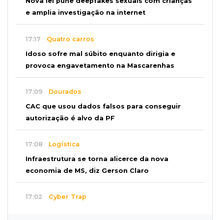
Nova lei pune deepfakes sexuais com crianças
e amplia investigação na internet
17:17
Quatro carros
Idoso sofre mal súbito enquanto dirigia e
provoca engavetamento na Mascarenhas
17:09
Dourados
CAC que usou dados falsos para conseguir
autorização é alvo da PF
17:08
Logística
Infraestrutura se torna alicerce da nova
economia de MS, diz Gerson Claro
17:02
Cyber Trap
Empresário preso por fraude bancária usava