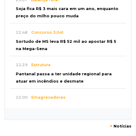
Soja fica R$ 3 mais cara em um ano, enquanto
preço do milho pouco muda
22:48
Concurso 3.041
Sortudo de MS leva R$ 52 mil ao apostar R$ 5
na Mega-Sena
22:29
Estrutura
Pantanal passa a ter unidade regional para
atuar em incêndios e desmate
22:00
Emagrecedores
MS lidera procura digital por canetas
paraguaias sem registro
+
Notícias
21:41
Nova Alvorada do Sul