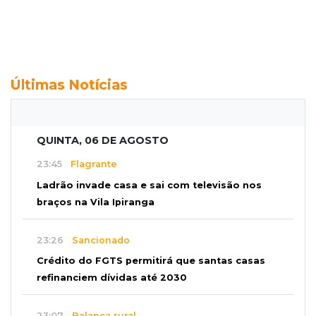
Últimas Notícias
QUINTA, 06 DE AGOSTO
23:45
Flagrante
Ladrão invade casa e sai com televisão nos
braços na Vila Ipiranga
23:26
Sancionado
Crédito do FGTS permitirá que santas casas
refinanciem dívidas até 2030
23:07
Balança rural