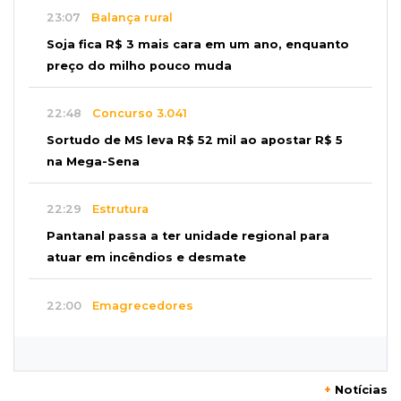
23:07
Balança rural
Soja fica R$ 3 mais cara em um ano, enquanto
preço do milho pouco muda
22:48
Concurso 3.041
Sortudo de MS leva R$ 52 mil ao apostar R$ 5
na Mega-Sena
22:29
Estrutura
Pantanal passa a ter unidade regional para
atuar em incêndios e desmate
22:00
Emagrecedores
MS lidera procura digital por canetas
paraguaias sem registro
+
Notícias