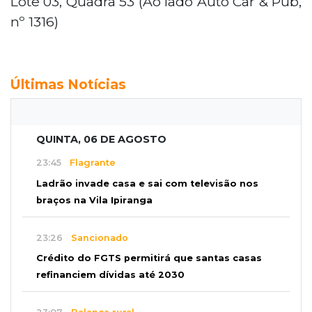
Lote 03, Quadra 53 (Ao lado Auto Car & Pub,
nº 1316)
Últimas Notícias
QUINTA, 06 DE AGOSTO
23:45
Flagrante
Ladrão invade casa e sai com televisão nos
braços na Vila Ipiranga
23:26
Sancionado
Crédito do FGTS permitirá que santas casas
refinanciem dívidas até 2030