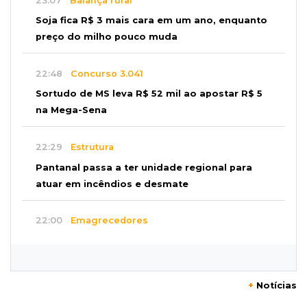
23:07
Balança rural
Soja fica R$ 3 mais cara em um ano, enquanto
preço do milho pouco muda
22:48
Concurso 3.041
Sortudo de MS leva R$ 52 mil ao apostar R$ 5
na Mega-Sena
22:29
Estrutura
Pantanal passa a ter unidade regional para
atuar em incêndios e desmate
22:00
Emagrecedores
MS lidera procura digital por canetas
paraguaias sem registro
+
Notícias
21:41
Nova Alvorada do Sul