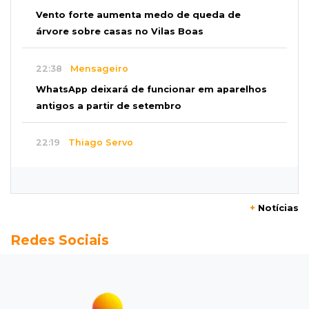
Vento forte aumenta medo de queda de
árvore sobre casas no Vilas Boas
22:38
Mensageiro
WhatsApp deixará de funcionar em aparelhos
antigos a partir de setembro
22:19
Thiago Servo
Sertanejo desiste de ação de R$ 12 milhões
por pagar pensão sem ser pai
+
Notícias
21:50
Balcão de empregos
Redes Sociais
Semana vai começar com 909 novas
oportunidades de trabalho em 114 funções
21:31
Flagrante