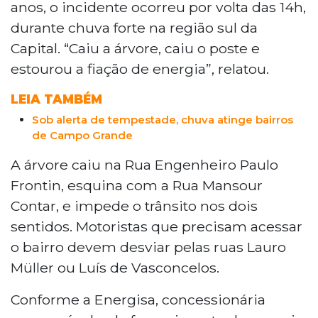
Jardim Los Angeles, em Campo Grande, na
anos, o incidente ocorreu por volta das 14h,
tarde desta terça-feira (7), durante forte
durante chuva forte na região sul da
chuva. O incidente derrubou um poste e
Capital. “Caiu a árvore, caiu o poste e
interditou a via nos dois sentidos. A Energisa
estourou a fiação de energia”, relatou.
informou que equipes foram acionadas e
manobras na rede estão sendo realizadas para
LEIA TAMBÉM
normalizar o fornecimento. Motoristas devem
Sob alerta de tempestade, chuva atinge bairros
desviar pelas ruas Lauro Müller ou Luís de
de Campo Grande
Vasconcelos.
A árvore caiu na Rua Engenheiro Paulo
Frontin, esquina com a Rua Mansour
Contar, e impede o trânsito nos dois
sentidos. Motoristas que precisam acessar
o bairro devem desviar pelas ruas Lauro
Müller ou Luís de Vasconcelos.
Conforme a Energisa, concessionária