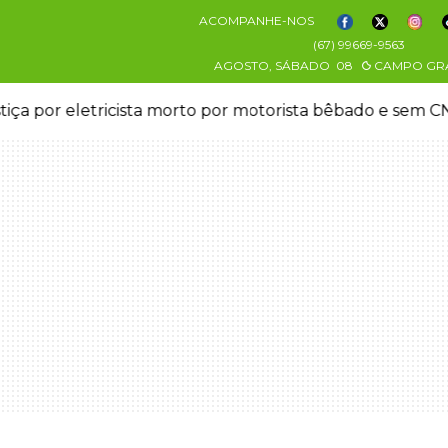
ACOMPANHE-NOS
(67) 99669-9563
AGOSTO, SÁBADO
08
CAMPO GR
stiça por eletricista morto por motorista bêbado e sem 