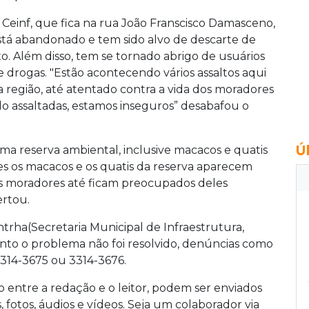
 Ceinf, que fica na rua João Franscisco Damasceno,
stá abandonado e tem sido alvo de descarte de
ixo. Além disso, tem se tornado abrigo de usuários
e drogas. "Estão acontecendo vários assaltos aqui
a região, até atentado contra a vida dos moradores
do assaltadas, estamos inseguros” desabafou o
Ú
a reserva ambiental, inclusive macacos e quatis
ezes os macacos e os quatis da reserva aparecem
os moradores até ficam preocupados deles
ertou.
trha(Secretaria Municipal de Infraestrutura,
to o problema não foi resolvido, denúncias como
3314-3675 ou 3314-3676.
o entre a redação e o leitor, podem ser enviados
, fotos, áudios e vídeos. Seja um colaborador via