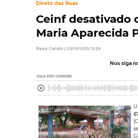
Direto das Ruas
Ceinf desativado 
Maria Aparecida 
Raiza Calixto | 29/01/2015 13:28
Nos siga n
ouça este conteúdo
U
C
(
s
C