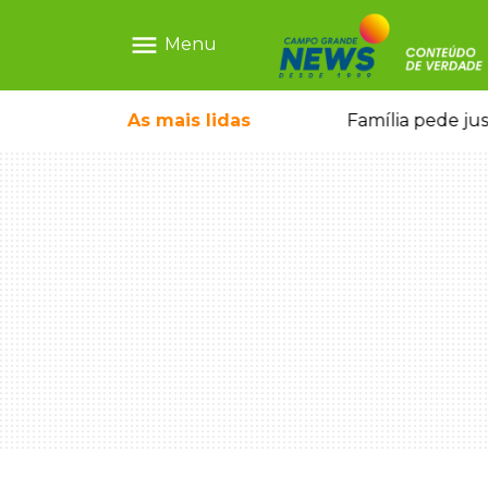
menu
Menu
o pai e morre a caminho do hospital
As mais
lidas
Família pede ju