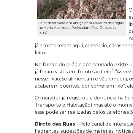
O
e
Ceinf desativado vira abrigo para usuários de drogas
l
no Maria Aparecida Pedrossian (Foto: Direto das
d
ruas)
n
já aconteceram aqui, comércio, casas sen
leitor.
No fundo do prédio abandonado existe um
já foram vistos em frente ao Ceinf. ”As v
nesse lixão, se alimentam e vão embora, 
acabarem doentes, por comerem lixo”, al
O morador já registrou a denúncia na Sein
Transporte e Habitação) mas até o momen
essa pode ser realizadas pelos telefones 
Direto das Ruas
- Pelo canal de interaçã
flagrantes, sugestões de matérias, notícias