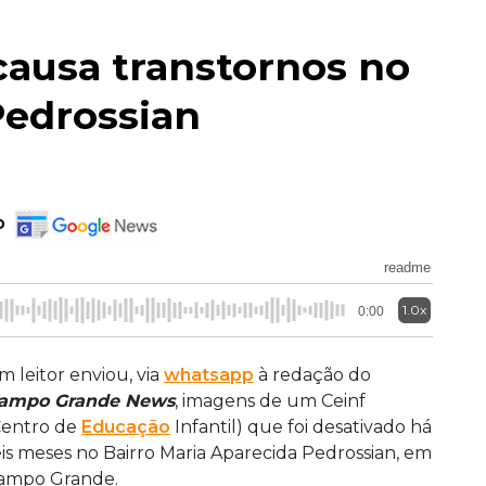
causa transtornos no
Pedrossian
o
readme
1.0x
0:00
m leitor enviou, via
whatsapp
à redação do
ampo Grande News
, imagens de um Ceinf
Centro de
Educação
Infantil) que foi desativado há
eis meses no Bairro Maria Aparecida Pedrossian, em
ampo Grande.