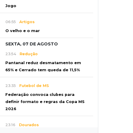
Jogo
06:55
Artigos
O velho e o mar
SEXTA, 07 DE AGOSTO
23:54
Redução
Pantanal reduz desmatamento em
65% e Cerrado tem queda de 11,5%
23:35
Futebol de MS
Federação convoca clubes para
definir formato e regras da Copa MS
2026
23:16
Dourados