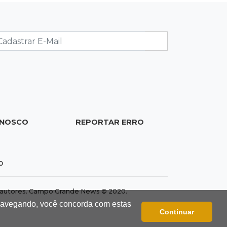
21:50
Balcão de empregos
Semana vai começar com 909 novas
oportunidades de trabalho em 114
funções
21:31
Flagrante
Motorista atinge carro parado, perde
retrovisor e foge no Jardim Antártica
ONOSCO
REPORTAR ERRO
21:12
Entrevista
“Sinto que ela está por perto”, diz
mãe de bebê desaparecida
0
20:53
Futebol
Ventania adia Botafogo x Fluminense
dos autores. Campo Grande News © 2020.
pelo Brasileirão Feminino
 navegando, você concorda com estas
Continuar