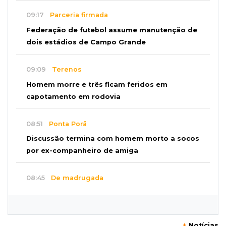
09:17
Parceria firmada
Federação de futebol assume manutenção de
dois estádios de Campo Grande
09:09
Terenos
Homem morre e três ficam feridos em
capotamento em rodovia
08:51
Ponta Porã
Discussão termina com homem morto a socos
por ex-companheiro de amiga
08:45
De madrugada
Após briga, casa pega fogo duas vezes em
condomínio do Nova Lima
+
Notícias