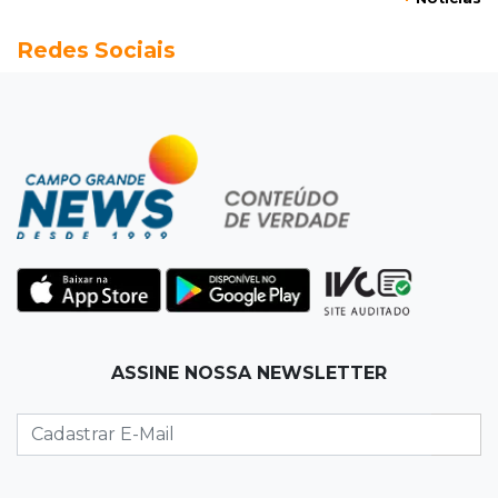
08:37
Agendão de partidas
Redes Sociais
Rodada do Brasileirão tem 6 jogos neste
domingo de Dia dos Pais
08:30
Em Pauta
O enorme peso dos genes na obesidade
08:26
O que ficou de quem partiu
Com ajuda da irmã, mãe transforma sonho
que tinha com a filha em loja
08:15
Estudo
ASSINE NOSSA NEWSLETTER
Município de MS perde 58 mil hectares e R$ 12
milhões por mês com silvicultura
08:03
Amambai
Rapaz de 23 anos morre ao bater o carro em