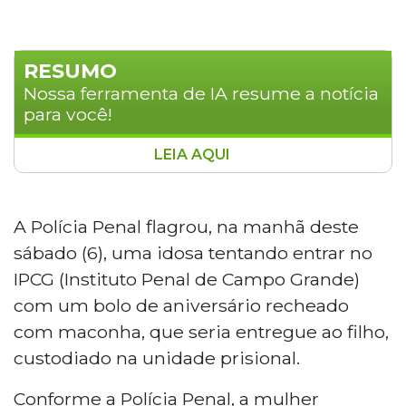
RESUMO
Nossa ferramenta de IA resume a notícia
para você!
LEIA AQUI
Idosa foi detida neste sábado (6) ao
tentar entrar no Instituto Penal de Campo
Grande com um bolo de aniversário
A Polícia Penal flagrou, na manhã deste
recheado com maconha destinado ao
sábado (6), uma idosa tentando entrar no
filho preso. Durante inspeção de rotina,
IPCG (Instituto Penal de Campo Grande)
policiais penais encontraram quatro
com um bolo de aniversário recheado
porções da droga, totalizando 100
gramas. A mulher foi encaminhada à
com maconha, que seria entregue ao filho,
Polícia Civil, enquanto o filho, apontado
custodiado na unidade prisional.
como mandante, também prestou
esclarecimentos e responderá por falta
Conforme a Polícia Penal, a mulher