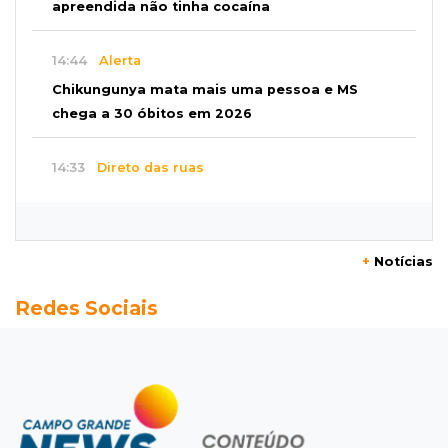
apreendida não tinha cocaína
14:44
Alerta
Chikungunya mata mais uma pessoa e MS
chega a 30 óbitos em 2026
14:33
Direto das ruas
Ventania arranca teto de oficina mecânica e
danifica residências na Capital
+
Notícias
14:28
Reencontro
Redes Sociais
Gracyanne Barbosa se reconcilia com o pai em
viagem a MS
14:15
R$ 200 mil
Operação descobre desvio de quase 100
toneladas de soja em MS