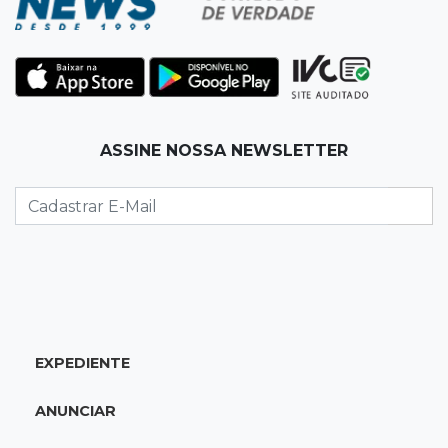
14:06
Mais moderno
Obra do novo plenário da Assembleia chega a
10% e prevê 5 gabinetes extras
13:58
Coisa de brasileiro
ASSINE NOSSA NEWSLETTER
BC estuda bloquear ofensas e ameaças em
mensagens do Pix
13:44
MS-455
Carreta cai em rio após ponte de madeira
ceder e ficar destruída em Sidrolândia
EXPEDIENTE
13:39
Indústria e empregos
Novos projetos somam R$ 460 milhões e
ANUNCIAR
prometem 265 empregos na Capital