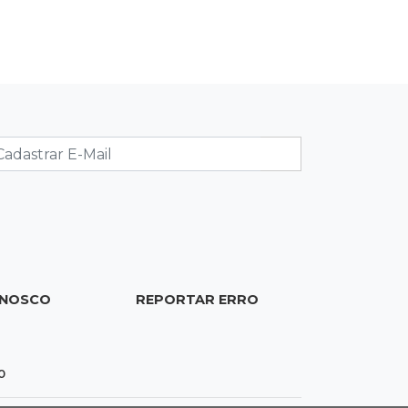
20:53
Futebol
Ventania adia Botafogo x Fluminense
pelo Brasileirão Feminino
20:34
Sorte
Veja as dezenas de hoje na Dupla
Sena, Lotomania, Quina e mais
20:15
Pedro Juan Caballero
Fiscalização apreende remédios de
farmácia ligada a laboratório ilegal
ONOSCO
REPORTAR ERRO
19:56
São Gabriel do Oeste
Suspeitos de ocupar avião
0
interceptado pela FAB morrem em
confronto