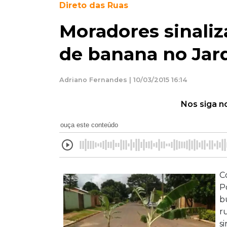
Direto das Ruas
Moradores sinali
de banana no Jar
Adriano Fernandes | 10/03/2015 16:14
Nos siga n
ouça este conteúdo
C
P
b
r
s