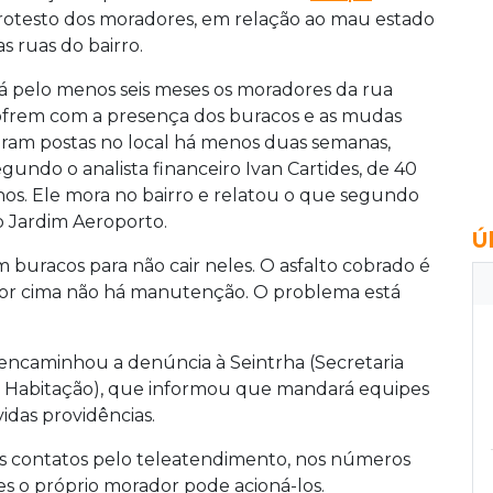
rotesto dos moradores, em relação ao mau estado
as ruas do bairro.
á pelo menos seis meses os moradores da rua
ofrem com a presença dos buracos e as mudas
oram postas no local há menos duas semanas,
egundo o analista financeiro Ivan Cartides, de 40
nos. Ele mora no bairro e relatou o que segundo
o Jardim Aeroporto.
Ú
buracos para não cair neles. O asfalto cobrado é
 por cima não há manutenção. O problema está
 encaminhou a denúncia à Seintrha (Secretaria
 e Habitação), que informou que mandará equipes
idas providências.
eus contatos pelo teleatendimento, nos números
eles o próprio morador pode acioná-los.