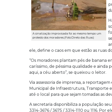
p
d
H
s
f
A sinalização improvisada foi ao mesmo tempo um
protesto dos moradores.(Foto:Direto das Ruas)
s
a
ele, define o caos em que estão as ruas d
“Os moradores plantam pés de banana em 
caríssimo, de péssima qualidade e ainda
aqui, a céu aberto”, se queixou o leitor.
Via assessoria de imprensa, a reportagem
Municipal de Infraestrutura, Transporte
até o local para que sejam tomadas as dev
A secretaria disponibiliza a população s
3314-3676 / 3675 / 3314-1110 ou 1116. Por 