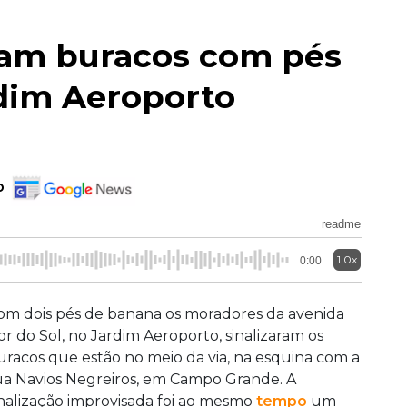
zam buracos com pés
dim Aeroporto
o
readme
1.0x
0:00
om dois pés de banana os moradores da avenida
or do Sol, no Jardim Aeroporto, sinalizaram os
uracos que estão no meio da via, na esquina com a
ua Navios Negreiros, em Campo Grande. A
inalização improvisada foi ao mesmo
tempo
um