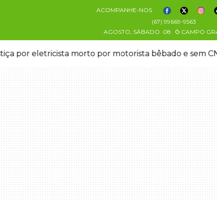
ACOMPANHE-NOS
(67) 99669-9563
AGOSTO, SÁBADO
08
CAMPO GR
stiça por eletricista morto por motorista bêbado e sem 