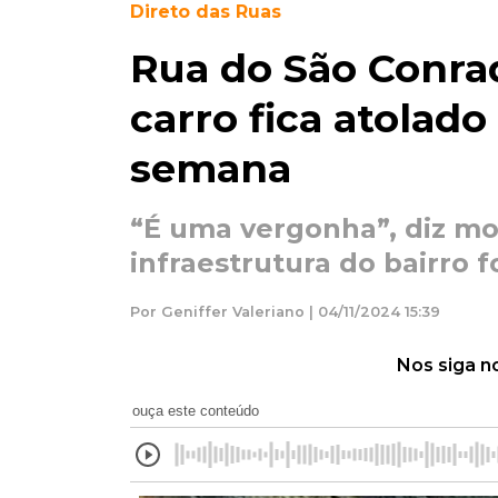
Direto das Ruas
Rua do São Conrad
carro fica atolad
semana
“É uma vergonha”, diz mo
infraestrutura do bairro 
Por Geniffer Valeriano | 04/11/2024 15:39
Nos siga n
ouça este conteúdo