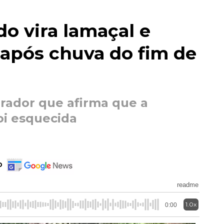
o vira lamaçal e
o após chuva do fim de
rador que afirma que a
foi esquecida
o
readme
1.0x
0:00