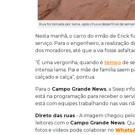
Rua foi tomada por lama, após chuva desse final de seman
Nesta manhã, o carro do irmão de Erick 
serviço. Para o engenheiro, a realização d
dos moradores, até que a via fosse asfalta
“É uma vergonha, quando é
tempo
de se
intensa lama. Pai e mãe de família saem p
calçado e calça”, pontua.
Para o
Campo Grande News
, a Sisep i
está na programação para receber o servi
está com equipes trabalhando nas vias nã
Direto das ruas
- A imagem chegou pel
leitores com o
Campo Grande News
. Qu
fotos e vídeos pode colaborar no
Whats