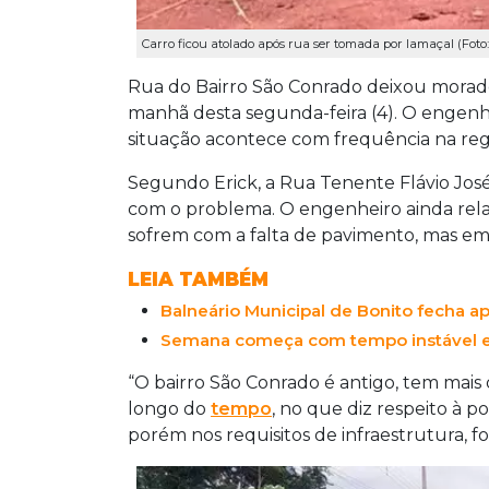
Carro ficou atolado após rua ser tomada por lamaçal (Foto:
Rua do Bairro São Conrado deixou morado
manhã desta segunda-feira (4). O engenheir
situação acontece com frequência na reg
Segundo Erick, a Rua Tenente Flávio Jos
com o problema. O engenheiro ainda rela
sofrem com a falta de pavimento, mas em 
LEIA TAMBÉM
Balneário Municipal de Bonito fecha a
Semana começa com tempo instável 
“O bairro São Conrado é antigo, tem mais
longo do
tempo
, no que diz respeito à
porém nos requisitos de infraestrutura, f