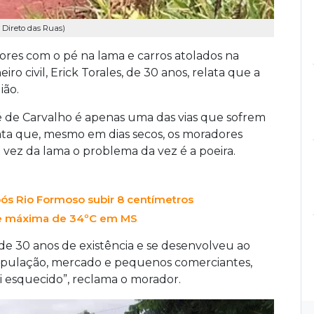
 Direto das Ruas)
res com o pé na lama e carros atolados na
o civil, Erick Torales, de 30 anos, relata que a
ião.
é de Carvalho é apenas uma das vias que sofrem
ta que, mesmo em dias secos, os moradores
vez da lama o problema da vez é a poeira.
pós Rio Formoso subir 8 centímetros
e máxima de 34ºC em MS
 de 30 anos de existência e se desenvolveu ao
 população, mercado e pequenos comerciantes,
oi esquecido”, reclama o morador.