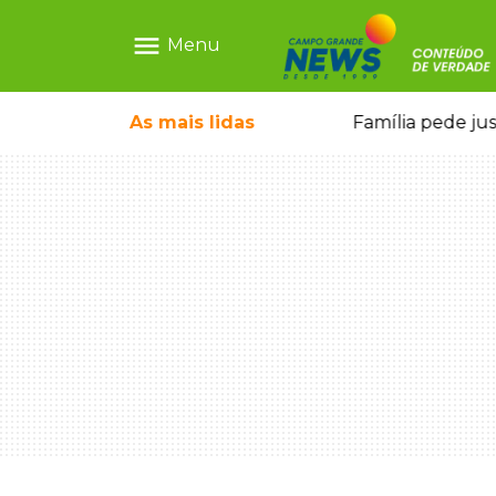
menu
Menu
o pela FAB morrem em confronto
As mais
lidas
Família pede ju