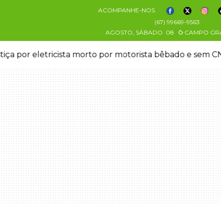
ACOMPANHE-NOS
(67) 99669-9563
AGOSTO, SÁBADO
08
CAMPO GR
stiça por eletricista morto por motorista bêbado e sem 