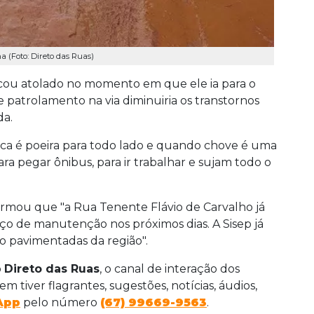
a (Foto: Direto das Ruas)
ficou atolado no momento em que ele ia para o
e patrolamento na via diminuiria os transtornos
da.
ca é poeira para todo lado e quando chove é uma
ara pegar ônibus, para ir trabalhar e sujam todo o
nformou que "a Rua Tenente Flávio de Carvalho já
ço de manutenção nos próximos dias. A Sisep já
o pavimentadas da região".
o
Direto das Ruas
, o canal de interação dos
em tiver flagrantes, sugestões, notícias, áudios,
App
pelo número
(67) 99669-9563
.